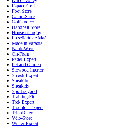
Direct-Volley
Espace Golf
Foot-Store
Galop-Store
Golf and co
Handball-Store
House of rugby
La sellerie de Maé
Made in Paradis
Nauti-Wave
On-Fight
Padel-Expert
Pet and Garden
Slowood Interior
Smash-Expert
Sneak'In
Sneakids
Sport is good
Training-Fit
Trek Expert
Triathlon-Expert
TripnBikers
Vélo-Store
Winter-Expert