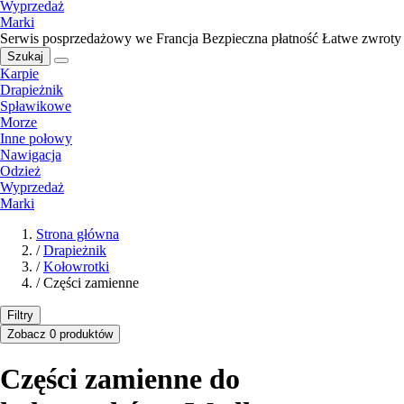
Wyprzedaż
Marki
Serwis posprzedażowy we Francja
Bezpieczna płatność
Łatwe zwroty
Szukaj
Karpie
Drapieżnik
Spławikowe
Morze
Inne połowy
Nawigacja
Odzież
Wyprzedaż
Marki
Strona główna
/
Drapieżnik
/
Kołowrotki
/
Części zamienne
Filtry
Zobacz 0 produktów
Części zamienne do