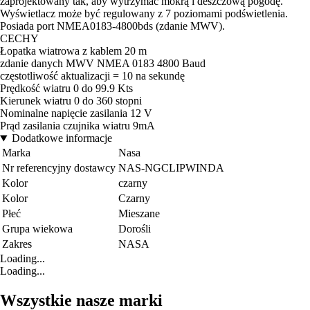
zaprojektowany tak, aby wytrzymać mokrą i deszczową pogodę.
Wyświetlacz może być regulowany z 7 poziomami podświetlenia.
Posiada port NMEA0183-4800bds (zdanie MWV).
CECHY
Łopatka wiatrowa z kablem 20 m
zdanie danych MWV NMEA 0183 4800 Baud
częstotliwość aktualizacji = 10 na sekundę
Prędkość wiatru 0 do 99.9 Kts
Kierunek wiatru 0 do 360 stopni
Nominalne napięcie zasilania 12 V
Prąd zasilania czujnika wiatru 9mA
Dodatkowe informacje
Marka
Nasa
Nr referencyjny dostawcy
NAS-NGCLIPWINDA
Kolor
czarny
Kolor
Czarny
Płeć
Mieszane
Grupa wiekowa
Dorośli
Zakres
NASA
Loading...
Loading...
Wszystkie nasze marki