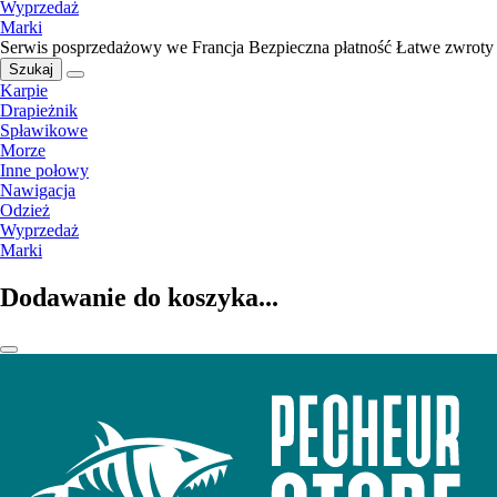
Wyprzedaż
Marki
Serwis posprzedażowy we Francja
Bezpieczna płatność
Łatwe zwroty
Szukaj
Karpie
Drapieżnik
Spławikowe
Morze
Inne połowy
Nawigacja
Odzież
Wyprzedaż
Marki
Dodawanie do koszyka...