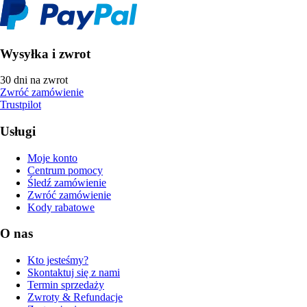
Wysyłka i zwrot
30 dni na zwrot
Zwróć zamówienie
Trustpilot
Usługi
Moje konto
Centrum pomocy
Śledź zamówienie
Zwróć zamówienie
Kody rabatowe
O nas
Kto jesteśmy?
Skontaktuj się z nami
Termin sprzedaży
Zwroty & Refundacje