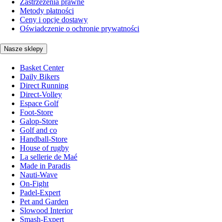
Zastrzeżenia prawne
Metody płatności
Ceny i opcje dostawy
Oświadczenie o ochronie prywatności
Nasze sklepy
Basket Center
Daily Bikers
Direct Running
Direct-Volley
Espace Golf
Foot-Store
Galop-Store
Golf and co
Handball-Store
House of rugby
La sellerie de Maé
Made in Paradis
Nauti-Wave
On-Fight
Padel-Expert
Pet and Garden
Slowood Interior
Smash-Expert