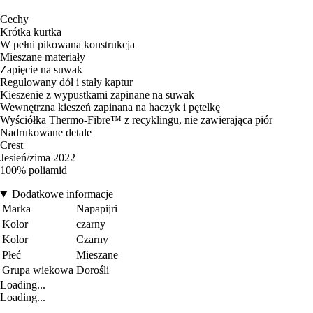
Cechy
Krótka kurtka
W pełni pikowana konstrukcja
Mieszane materiały
Zapięcie na suwak
Regulowany dół i stały kaptur
Kieszenie z wypustkami zapinane na suwak
Wewnętrzna kieszeń zapinana na haczyk i pętelkę
Wyściółka Thermo-Fibre™ z recyklingu, nie zawierająca piór
Nadrukowane detale
Crest
Jesień/zima 2022
100% poliamid
Dodatkowe informacje
Marka
Napapijri
Kolor
czarny
Kolor
Czarny
Płeć
Mieszane
Grupa wiekowa
Dorośli
Loading...
Loading...