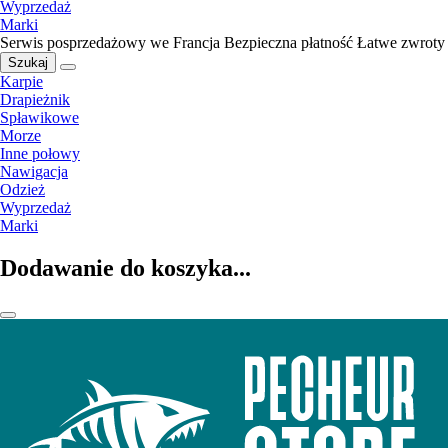
Wyprzedaż
Marki
Serwis posprzedażowy we Francja
Bezpieczna płatność
Łatwe zwroty
Szukaj
Karpie
Drapieżnik
Spławikowe
Morze
Inne połowy
Nawigacja
Odzież
Wyprzedaż
Marki
Dodawanie do koszyka...