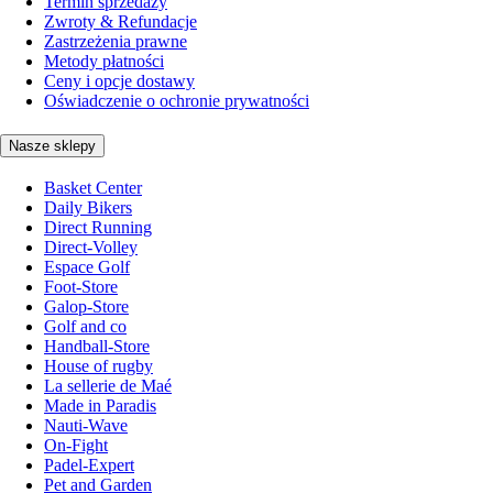
Termin sprzedaży
Zwroty & Refundacje
Zastrzeżenia prawne
Metody płatności
Ceny i opcje dostawy
Oświadczenie o ochronie prywatności
Nasze sklepy
Basket Center
Daily Bikers
Direct Running
Direct-Volley
Espace Golf
Foot-Store
Galop-Store
Golf and co
Handball-Store
House of rugby
La sellerie de Maé
Made in Paradis
Nauti-Wave
On-Fight
Padel-Expert
Pet and Garden