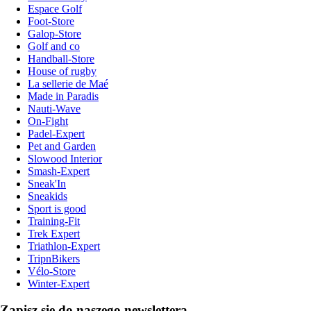
Espace Golf
Foot-Store
Galop-Store
Golf and co
Handball-Store
House of rugby
La sellerie de Maé
Made in Paradis
Nauti-Wave
On-Fight
Padel-Expert
Pet and Garden
Slowood Interior
Smash-Expert
Sneak'In
Sneakids
Sport is good
Training-Fit
Trek Expert
Triathlon-Expert
TripnBikers
Vélo-Store
Winter-Expert
Zapisz się do naszego newslettera