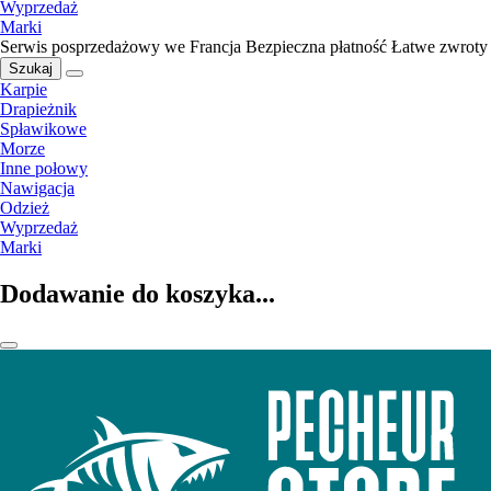
Wyprzedaż
Marki
Serwis posprzedażowy we Francja
Bezpieczna płatność
Łatwe zwroty
Szukaj
Karpie
Drapieżnik
Spławikowe
Morze
Inne połowy
Nawigacja
Odzież
Wyprzedaż
Marki
Dodawanie do koszyka...