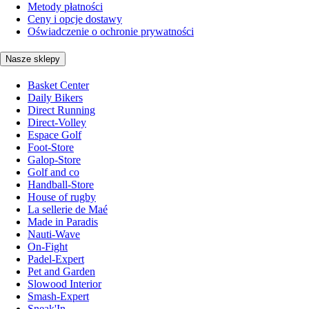
Metody płatności
Ceny i opcje dostawy
Oświadczenie o ochronie prywatności
Nasze sklepy
Basket Center
Daily Bikers
Direct Running
Direct-Volley
Espace Golf
Foot-Store
Galop-Store
Golf and co
Handball-Store
House of rugby
La sellerie de Maé
Made in Paradis
Nauti-Wave
On-Fight
Padel-Expert
Pet and Garden
Slowood Interior
Smash-Expert
Sneak'In