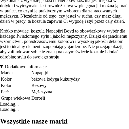
Wykonana z wysokiej jakości materiałów koszula jest miękka w
dotyku i wytrzymała. Jest również łatwa w pielęgnacji i można ją prać
w pralce, co czyni ją praktycznym wyborem dla zapracowanych
mężczyzn. Niezależnie od tego, czy jesteś w ruchu, czy masz długi
dzień w pracy, ta koszula zapewni Ci wygodę i styl przez cały dzień.
Krótko mówiąc, koszula Napapijri Boyd to obowiązkowy wybór dla
każdego świadomego stylu i jakości mężczyzny. Dzięki eleganckiemu
wzornictwu, ponadczasowemu kolorowi i wysokiej jakości detalom
jest to idealny element uzupełniający garderobę. Nie przegap okazji,
aby zafundować sobie tę znaną na całym świecie koszulę i dodać
odrobinę stylu do swojego stroju.
Dodatkowe informacje
Marka
Napapijri
Kolor
beżowa łodyga kukurydzy
Kolor
Beżowy
Płeć
Mężczyzna
Grupa wiekowa
Dorośli
Loading...
Loading...
Wszystkie nasze marki