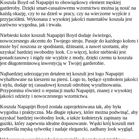
Koszula Boyd od Napapijri to obowiązkowy element męskiej
garderoby. Dzięki smart-casualowemu wzornictwu można ją nosić na
każdą okazję, czy to na dzień w pracy, czy na wieczorne wyjście z
przyjaciółmi. Wykonana z wysokiej jakości materiałów koszula jest
zarówno wygodna, jak i trwała.
Niebieski kolor koszuli Napapijri Boyd dodaje świeżego,
nowoczesnego akcentu do Twojego stroju. Pasuje do każdego koloru i
może być noszona ze spodniami, dżinsami, a nawet szortami, aby
uzyskać bardziej swobodny look. Co więcej, kolor niebieski jest
ponadczasowy i nigdy nie wyjdzie z mody, dzięki czemu ta koszula
jest długoterminową inwestycją w Twojej garderobie.
Najbardziej uderzającym detalem tej koszuli jest logo Napapijri
wyhaftowane na kieszeni na piersi. Logo to, będące symbolem jakości
i stylu, dodaje tej casualowej koszuli odrobinę wyrafinowania.
Przypomina również o reputacji marki Napapijri, znanej z wysokiej
jakości odzieży i nowoczesnego wzornictwa.
Koszula Napapijri Boyd została zaprojektowana tak, aby była
wygodna i praktyczna. Ma długie rękawy, które można podwinąć, aby
uzyskać bardziej swobodny look, a także kołnierzyk zapinany na
guziki, który zapewnia idealne dopasowanie. Wąski krój koszuli met
podkreśla męską sylwetkę i nadaje elegancki, zadbany look wygląd.