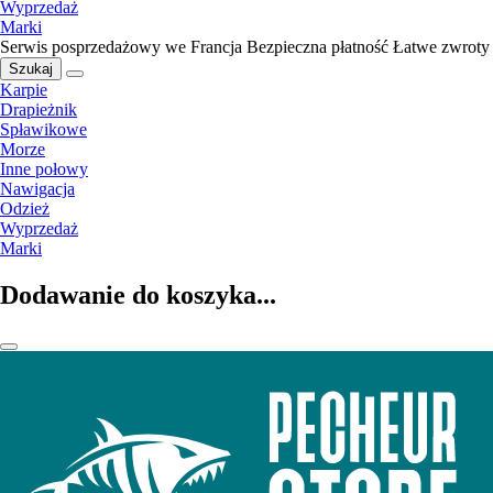
Wyprzedaż
Marki
Serwis posprzedażowy we Francja
Bezpieczna płatność
Łatwe zwroty
Szukaj
Karpie
Drapieżnik
Spławikowe
Morze
Inne połowy
Nawigacja
Odzież
Wyprzedaż
Marki
Dodawanie do koszyka...