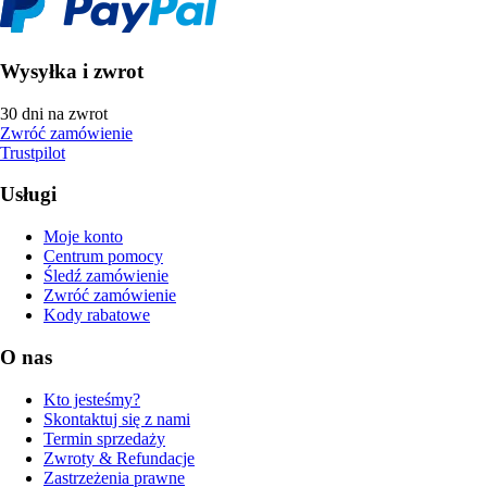
Wysyłka i zwrot
30 dni na zwrot
Zwróć zamówienie
Trustpilot
Usługi
Moje konto
Centrum pomocy
Śledź zamówienie
Zwróć zamówienie
Kody rabatowe
O nas
Kto jesteśmy?
Skontaktuj się z nami
Termin sprzedaży
Zwroty & Refundacje
Zastrzeżenia prawne