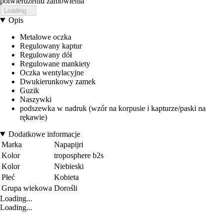
potwierdzeniu zamowienia
Loading...
Opis
Metalowe oczka
Regulowany kaptur
Regulowany dół
Regulowane mankiety
Oczka wentylacyjne
Dwukierunkowy zamek
Guzik
Naszywki
podszewka w nadruk (wzór na korpusie i kapturze/paski na
rękawie)
Dodatkowe informacje
Marka
Napapijri
Kolor
troposphere b2s
Kolor
Niebieski
Płeć
Kobieta
Grupa wiekowa
Dorośli
Loading...
Loading...