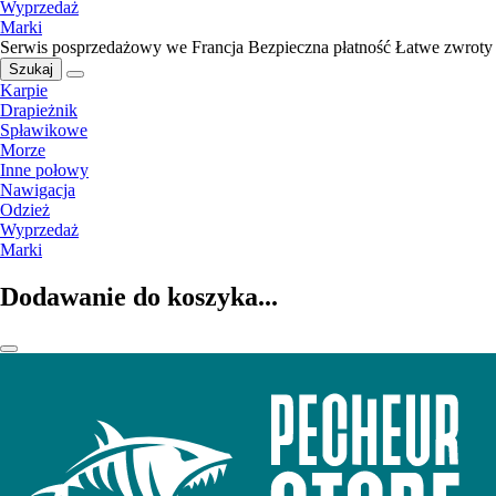
Wyprzedaż
Marki
Serwis posprzedażowy we Francja
Bezpieczna płatność
Łatwe zwroty
Szukaj
Karpie
Drapieżnik
Spławikowe
Morze
Inne połowy
Nawigacja
Odzież
Wyprzedaż
Marki
Dodawanie do koszyka...