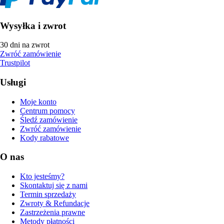
Wysyłka i zwrot
30 dni na zwrot
Zwróć zamówienie
Trustpilot
Usługi
Moje konto
Centrum pomocy
Śledź zamówienie
Zwróć zamówienie
Kody rabatowe
O nas
Kto jesteśmy?
Skontaktuj się z nami
Termin sprzedaży
Zwroty & Refundacje
Zastrzeżenia prawne
Metody płatności