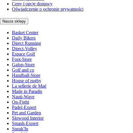
Ceny i opcje dostawy
Oświadczenie o ochronie prywatności
Nasze sklepy
Basket Center
Daily Bikers
Direct Running
Direct-Volley
Espace Golf
Foot-Store
Galop-Store
Golf and co
Handball-Store
House of rugby
La sellerie de Maé
Made in Paradis
Nauti-Wave
On-Fight
Padel-Expert
Pet and Garden
Slowood Interior
Smash-Expert
Sneak'In