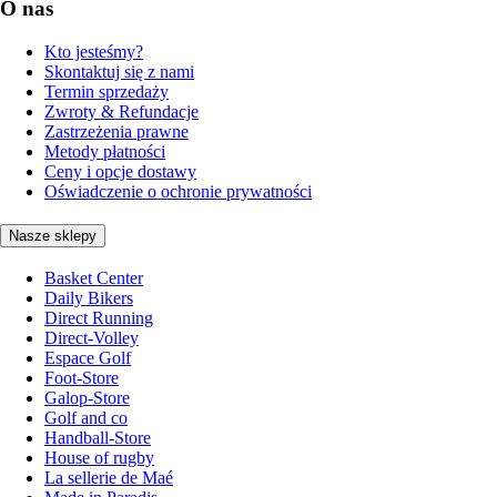
O nas
Kto jesteśmy?
Skontaktuj się z nami
Termin sprzedaży
Zwroty & Refundacje
Zastrzeżenia prawne
Metody płatności
Ceny i opcje dostawy
Oświadczenie o ochronie prywatności
Nasze sklepy
Basket Center
Daily Bikers
Direct Running
Direct-Volley
Espace Golf
Foot-Store
Galop-Store
Golf and co
Handball-Store
House of rugby
La sellerie de Maé