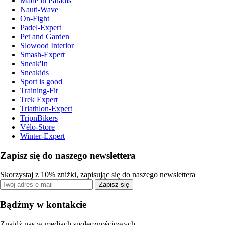
Made in Paradis
Nauti-Wave
On-Fight
Padel-Expert
Pet and Garden
Slowood Interior
Smash-Expert
Sneak'In
Sneakids
Sport is good
Training-Fit
Trek Expert
Triathlon-Expert
TripnBikers
Vélo-Store
Winter-Expert
Zapisz się do naszego newslettera
Skorzystaj z 10% zniżki, zapisując się do naszego newslettera
Zapisz się
Bądźmy w kontakcie
Znajdź nas w mediach społecznościowych