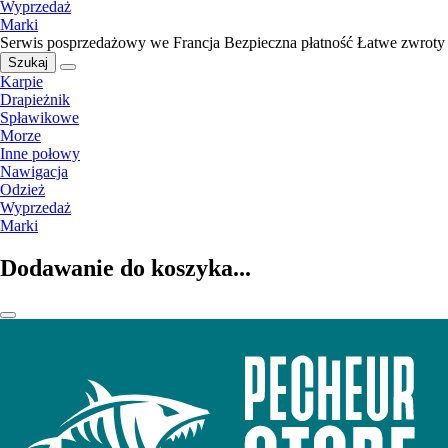
Wyprzedaż
Marki
Serwis posprzedażowy we Francja
Bezpieczna płatność
Łatwe zwroty
Szukaj
Karpie
Drapieżnik
Spławikowe
Morze
Inne połowy
Nawigacja
Odzież
Wyprzedaż
Marki
Dodawanie do koszyka...