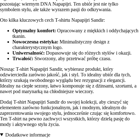
pozostając wiernym DNA Napapijri. Ten ubiór jest nie tylko
symbolem stylu, ale także wyrazem pasji do odkrywania.
Oto kilka kluczowych cech T-shirtu Napapijri Sandir:
Optymalny komfort:
Opracowany z miękkich i oddychających
tkanin.
Nowoczesna estetyka:
Minimalistyczny design z
charakterystycznym logo.
Uniwersalność:
Dopasowuje się do różnych stylów i okazji.
Trwałość:
Stworzony, aby przetrwać próbę czasu.
Nosząc T-shirt Napapijri Sandir, wybierasz produkt, który
odzwierciedla zarówno jakość, jak i styl. To idealny ubiór dla tych,
którzy szukają swobodnego wyglądu bez rezygnacji z elegancji.
Idealny na ciepłe sezony, łatwo komponuje się z dżinsami, szortami, a
nawet pod marynarką na chłodniejsze wieczory.
Dodaj T-shirt Napapijri Sandir do swojej kolekcji, aby cieszyć się
elementem zarówno funkcjonalnym, jak i modnym, idealnym do
zaprezentowania swojego stylu, jednocześnie czując się komfortowo.
Ten T-shirt na pewno zachwyci wszystkich, którzy dzielą pasję do
mody i aktywnego stylu życia.
Dodatkowe informacje