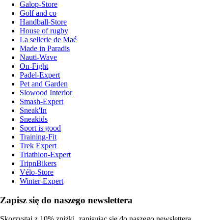
Galop-Store
Golf and co
Handball-Store
House of rugby
La sellerie de Maé
Made in Paradis
Nauti-Wave
On-Fight
Padel-Expert
Pet and Garden
Slowood Interior
Smash-Expert
Sneak'In
Sneakids
Sport is good
Training-Fit
Trek Expert
Triathlon-Expert
TripnBikers
Vélo-Store
Winter-Expert
Zapisz się do naszego newslettera
Skorzystaj z 10% zniżki, zapisując się do naszego newslettera