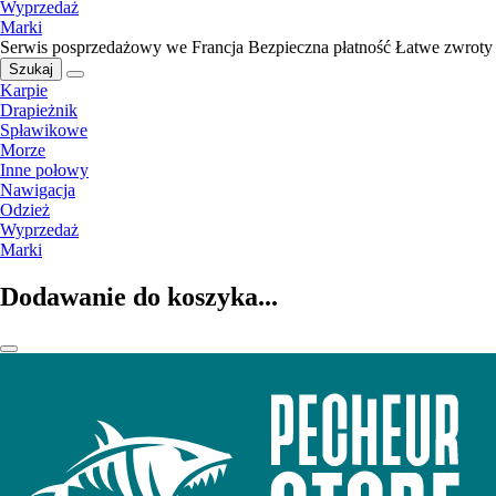
Wyprzedaż
Marki
Serwis posprzedażowy we Francja
Bezpieczna płatność
Łatwe zwroty
Szukaj
Karpie
Drapieżnik
Spławikowe
Morze
Inne połowy
Nawigacja
Odzież
Wyprzedaż
Marki
Dodawanie do koszyka...