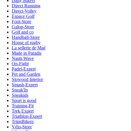
Daily Bikers
Direct Running
Direct-Volley
Espace Golf
Foot-Store
Galop-Store
Golf and co
Handball-Store
House of rugby
La sellerie de Maé
Made in Paradis
Nauti-Wave
On-Fight
Padel-Expert
Pet and Garden
Slowood Interior
Smash-Expert
Sneak'In
Sneakids
Sport is good
Training-Fit
Trek Expert
Triathlon-Expert
TripnBikers
Vélo-Store