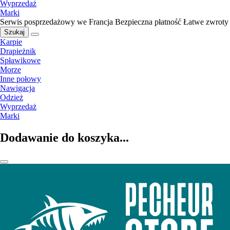
Wyprzedaż
Marki
Serwis posprzedażowy we Francja
Bezpieczna płatność
Łatwe zwroty
Szukaj
Karpie
Drapieżnik
Spławikowe
Morze
Inne połowy
Nawigacja
Odzież
Wyprzedaż
Marki
Dodawanie do koszyka...