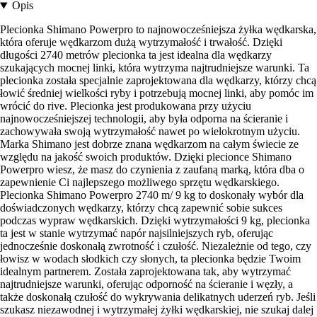
Opis
Plecionka Shimano Powerpro to najnowocześniejsza żyłka wędkarska,
która oferuje wędkarzom dużą wytrzymałość i trwałość. Dzięki
długości 2740 metrów plecionka ta jest idealna dla wędkarzy
szukających mocnej linki, która wytrzyma najtrudniejsze warunki. Ta
plecionka została specjalnie zaprojektowana dla wędkarzy, którzy chcą
łowić średniej wielkości ryby i potrzebują mocnej linki, aby pomóc im
wrócić do rive. Plecionka jest produkowana przy użyciu
najnowocześniejszej technologii, aby była odporna na ścieranie i
zachowywała swoją wytrzymałość nawet po wielokrotnym użyciu.
Marka Shimano jest dobrze znana wędkarzom na całym świecie ze
względu na jakość swoich produktów. Dzięki plecionce Shimano
Powerpro wiesz, że masz do czynienia z zaufaną marką, która dba o
zapewnienie Ci najlepszego możliwego sprzętu wędkarskiego.
Plecionka Shimano Powerpro 2740 m/ 9 kg to doskonały wybór dla
doświadczonych wędkarzy, którzy chcą zapewnić sobie sukces
podczas wypraw wędkarskich. Dzięki wytrzymałości 9 kg, plecionka
ta jest w stanie wytrzymać napór najsilniejszych ryb, oferując
jednocześnie doskonałą zwrotność i czułość. Niezależnie od tego, czy
łowisz w wodach słodkich czy słonych, ta plecionka będzie Twoim
idealnym partnerem. Została zaprojektowana tak, aby wytrzymać
najtrudniejsze warunki, oferując odporność na ścieranie i węzły, a
także doskonałą czułość do wykrywania delikatnych uderzeń ryb. Jeśli
szukasz niezawodnej i wytrzymałej żyłki wędkarskiej, nie szukaj dalej