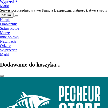
Wyprzedaż
Marki
Serwis posprzedażowy we Francja
Bezpieczna płatność
Łatwe zwroty
Szukaj
Karpie
Drapieżnik
Spławikowe
Morze
Inne połowy
Nawigacja
Odzież
Wyprzedaż
Marki
Dodawanie do koszyka...