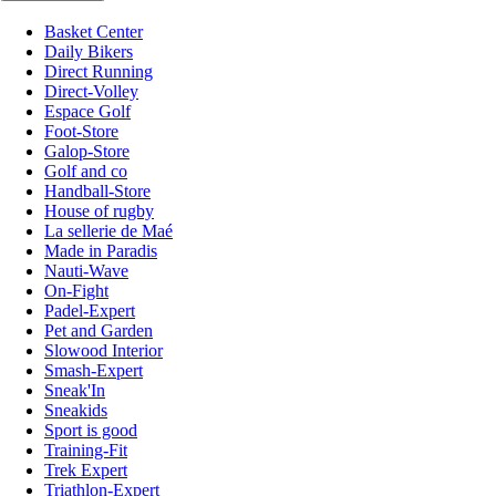
Basket Center
Daily Bikers
Direct Running
Direct-Volley
Espace Golf
Foot-Store
Galop-Store
Golf and co
Handball-Store
House of rugby
La sellerie de Maé
Made in Paradis
Nauti-Wave
On-Fight
Padel-Expert
Pet and Garden
Slowood Interior
Smash-Expert
Sneak'In
Sneakids
Sport is good
Training-Fit
Trek Expert
Triathlon-Expert