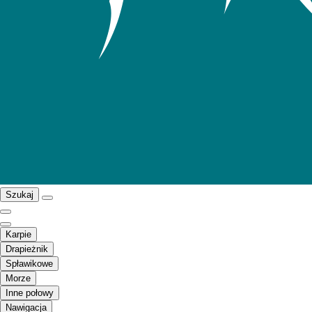
Szukaj
Karpie
Drapieżnik
Spławikowe
Morze
Inne połowy
Nawigacja