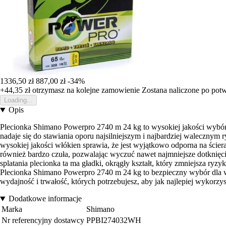
1336,50 zł
887,00 zł
-34%
+44,35 zł
otrzymasz na kolejne zamowienie
Zostana naliczone po pot
Loading...
Opis
Plecionka Shimano Powerpro 2740 m 24 kg to wysokiej jakości wybó
nadaje się do stawiania oporu najsilniejszym i najbardziej walecznym 
wysokiej jakości włókien sprawia, że jest wyjątkowo odporna na ście
również bardzo czuła, pozwalając wyczuć nawet najmniejsze dotknięc
splatania plecionka ta ma gładki, okrągły kształt, który zmniejsza r
Plecionka Shimano Powerpro 2740 m 24 kg to bezpieczny wybór dla w
wydajność i trwałość, których potrzebujesz, aby jak najlepiej wykor
Dodatkowe informacje
Marka
Shimano
Nr referencyjny dostawcy
PPBI274032WH