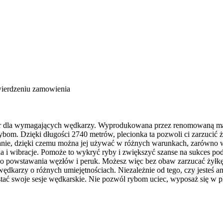
wierdzeniu zamowienia
r dla wymagających wędkarzy. Wyprodukowana przez renomowaną markę
rybom. Dzięki długości 2740 metrów, plecionka ta pozwoli ci zarzucić 
ranie, dzięki czemu można jej używać w różnych warunkach, zarówno w 
ia i wibracje. Pomoże to wykryć ryby i zwiększyć szanse na sukces p
yzyko powstawania węzłów i peruk. Możesz więc bez obaw zarzucać żyłk
ędkarzy o różnych umiejętnościach. Niezależnie od tego, czy jesteś
zystać swoje sesje wędkarskie. Nie pozwól rybom uciec, wyposaż się w