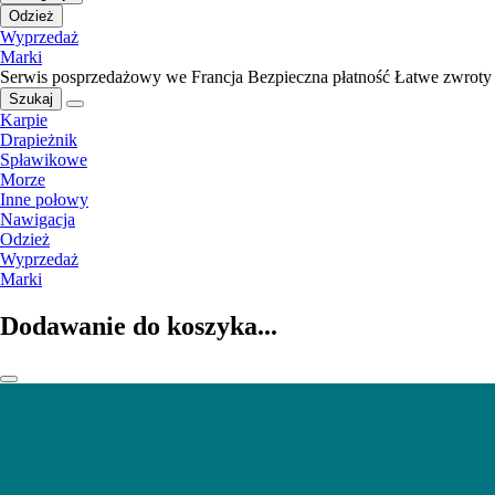
Odzież
Wyprzedaż
Marki
Serwis posprzedażowy we Francja
Bezpieczna płatność
Łatwe zwroty
Szukaj
Karpie
Drapieżnik
Spławikowe
Morze
Inne połowy
Nawigacja
Odzież
Wyprzedaż
Marki
Dodawanie do koszyka...