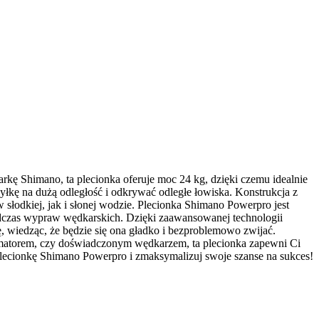
 Shimano, ta plecionka oferuje moc 24 kg, dzięki czemu idealnie
żyłkę na dużą odległość i odkrywać odległe łowiska. Konstrukcja z
słodkiej, jak i słonej wodzie. Plecionka Shimano Powerpro jest
odczas wypraw wędkarskich. Dzięki zaawansowanej technologii
ę, wiedząc, że będzie się ona gładko i bezproblemowo zwijać.
 amatorem, czy doświadczonym wędkarzem, ta plecionka zapewni Ci
 plecionkę Shimano Powerpro i zmaksymalizuj swoje szanse na sukces!