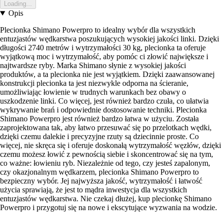
Loading...
Opis
Plecionka Shimano Powerpro to idealny wybór dla wszystkich
entuzjastów wędkarstwa poszukujących wysokiej jakości linki. Dzięki
długości 2740 metrów i wytrzymałości 30 kg, plecionka ta oferuje
wyjątkową moc i wytrzymałość, aby pomóc ci złowić największe i
najtwardsze ryby. Marka Shimano słynie z wysokiej jakości
produktów, a ta plecionka nie jest wyjątkiem. Dzięki zaawansowanej
konstrukcji plecionka ta jest niezwykle odporna na ścieranie,
umożliwiając łowienie w trudnych warunkach bez obawy o
uszkodzenie linki. Co więcej, jest również bardzo czuła, co ułatwia
wykrywanie brań i odpowiednie dostosowanie techniki. Plecionka
Shimano Powerpro jest również bardzo łatwa w użyciu. Została
zaprojektowana tak, aby łatwo przesuwać się po przelotkach wędki,
dzięki czemu dalekie i precyzyjne rzuty są dziecinnie proste. Co
więcej, nie skręca się i oferuje doskonałą wytrzymałość węzłów, dzięki
czemu możesz łowić z pewnością siebie i skoncentrować się na tym,
co ważne: łowieniu ryb. Niezależnie od tego, czy jesteś zapalonym,
czy okazjonalnym wędkarzem, plecionka Shimano Powerpro to
bezpieczny wybór. Jej najwyższa jakość, wytrzymałość i łatwość
użycia sprawiają, że jest to mądra inwestycja dla wszystkich
entuzjastów wędkarstwa. Nie czekaj dłużej, kup plecionkę Shimano
Powerpro i przygotuj się na nowe i ekscytujące wyzwania na wodzie.