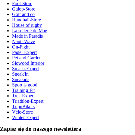
Foot-Store
Galop-Store
Golf and co
Handball-Store
House of rugby
La sellerie de Maé
Made in Paradis
Nauti-Wave
On-Fight
Padel-Expert
Pet and Garden
Slowood Interior
Smash-Expert
Sneak'In
Sneakids
Sport is good
Training-Fit
Trek Expert
Triathlon-Expert
TripnBikers
Vélo-Store
Winter-Expert
Zapisz się do naszego newslettera