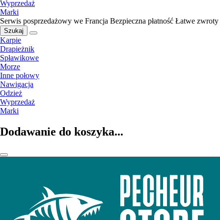
Wyprzedaż
Marki
Serwis posprzedażowy we Francja
Bezpieczna płatność
Łatwe zwroty
Szukaj
Karpie
Drapieżnik
Spławikowe
Morze
Inne połowy
Nawigacja
Odzież
Wyprzedaż
Marki
Dodawanie do koszyka...