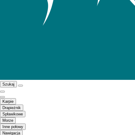
Szukaj
Karpie
Drapieżnik
Spławikowe
Morze
Inne połowy
Nawigacja