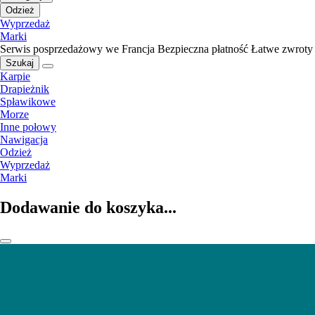
Odzież
Wyprzedaż
Marki
Serwis posprzedażowy we Francja
Bezpieczna płatność
Łatwe zwroty
Szukaj
Karpie
Drapieżnik
Spławikowe
Morze
Inne połowy
Nawigacja
Odzież
Wyprzedaż
Marki
Dodawanie do koszyka...