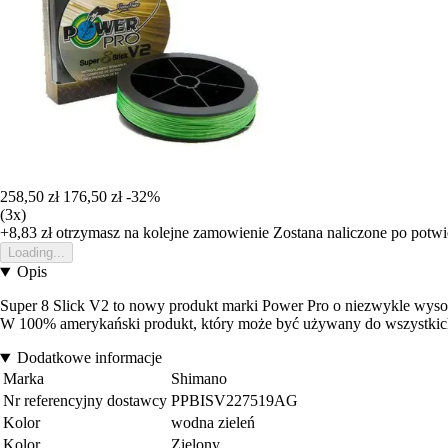
258,50 zł
176,50 zł
-32%
(3x)
+8,83 zł
otrzymasz na kolejne zamowienie
Zostana naliczone po potw
Loading...
Opis
Super 8 Slick V2 to nowy produkt marki Power Pro o niezwykle wysoki
W 100% amerykański produkt, który może być używany do wszystkich r
Dodatkowe informacje
Marka
Shimano
Nr referencyjny dostawcy
PPBISV227519AG
Kolor
wodna zieleń
Kolor
Zielony