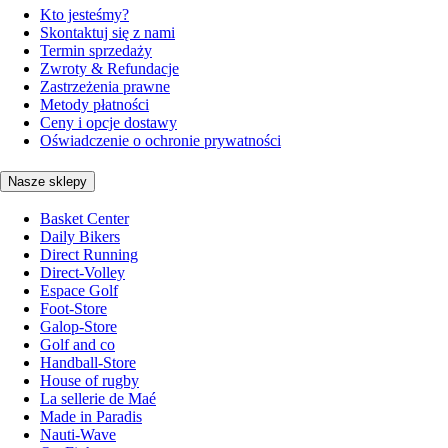
Kto jesteśmy?
Skontaktuj się z nami
Termin sprzedaży
Zwroty & Refundacje
Zastrzeżenia prawne
Metody płatności
Ceny i opcje dostawy
Oświadczenie o ochronie prywatności
Nasze sklepy
Basket Center
Daily Bikers
Direct Running
Direct-Volley
Espace Golf
Foot-Store
Galop-Store
Golf and co
Handball-Store
House of rugby
La sellerie de Maé
Made in Paradis
Nauti-Wave