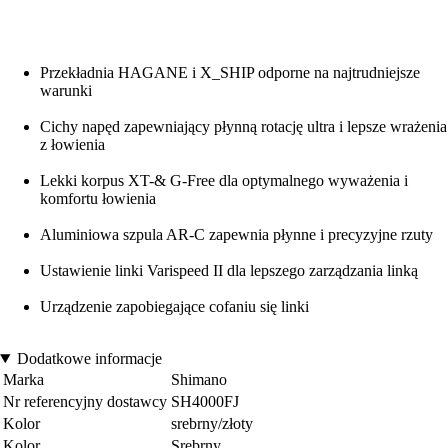
Przekładnia HAGANE i X_SHIP odporne na najtrudniejsze
warunki
Cichy napęd zapewniający płynną rotację ultra i lepsze wrażenia
z łowienia
Lekki korpus XT-& G-Free dla optymalnego wyważenia i
komfortu łowienia
Aluminiowa szpula AR-C zapewnia płynne i precyzyjne rzuty
Ustawienie linki Varispeed II dla lepszego zarządzania linką
Urządzenie zapobiegające cofaniu się linki
Dodatkowe informacje
Marka
Shimano
Nr referencyjny dostawcy
SH4000FJ
Kolor
srebrny/złoty
Kolor
Srebrny