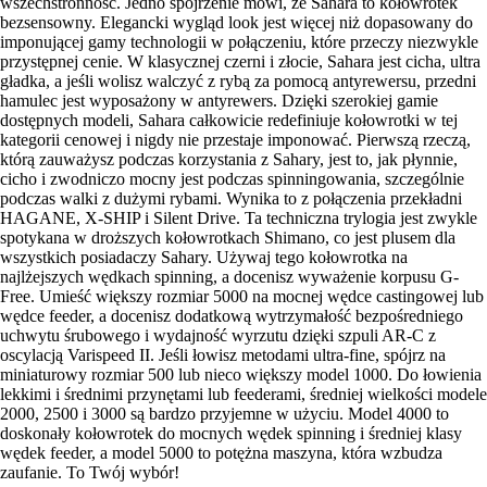
wszechstronność. Jedno spojrzenie mówi, że Sahara to kołowrotek
bezsensowny. Elegancki wygląd look jest więcej niż dopasowany do
imponującej gamy technologii w połączeniu, które przeczy niezwykle
przystępnej cenie. W klasycznej czerni i złocie, Sahara jest cicha, ultra
gładka, a jeśli wolisz walczyć z rybą za pomocą antyrewersu, przedni
hamulec jest wyposażony w antyrewers. Dzięki szerokiej gamie
dostępnych modeli, Sahara całkowicie redefiniuje kołowrotki w tej
kategorii cenowej i nigdy nie przestaje imponować. Pierwszą rzeczą,
którą zauważysz podczas korzystania z Sahary, jest to, jak płynnie,
cicho i zwodniczo mocny jest podczas spinningowania, szczególnie
podczas walki z dużymi rybami. Wynika to z połączenia przekładni
HAGANE, X-SHIP i Silent Drive. Ta techniczna trylogia jest zwykle
spotykana w droższych kołowrotkach Shimano, co jest plusem dla
wszystkich posiadaczy Sahary. Używaj tego kołowrotka na
najlżejszych wędkach spinning, a docenisz wyważenie korpusu G-
Free. Umieść większy rozmiar 5000 na mocnej wędce castingowej lub
wędce feeder, a docenisz dodatkową wytrzymałość bezpośredniego
uchwytu śrubowego i wydajność wyrzutu dzięki szpuli AR-C z
oscylacją Varispeed II. Jeśli łowisz metodami ultra-fine, spójrz na
miniaturowy rozmiar 500 lub nieco większy model 1000. Do łowienia
lekkimi i średnimi przynętami lub feederami, średniej wielkości modele
2000, 2500 i 3000 są bardzo przyjemne w użyciu. Model 4000 to
doskonały kołowrotek do mocnych wędek spinning i średniej klasy
wędek feeder, a model 5000 to potężna maszyna, która wzbudza
zaufanie. To Twój wybór!