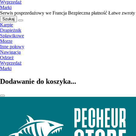
Wyprzedaż
Marki
Serwis posprzedażowy we Francja
Bezpieczna płatność
Łatwe zwroty
Szukaj
Karpie
Drapieżnik
Spławikowe
Morze
Inne połowy
Nawigacja
Odzież
Wyprzedaż
Marki
Dodawanie do koszyka...