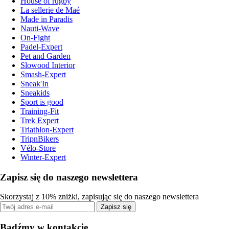
House of rugby
La sellerie de Maé
Made in Paradis
Nauti-Wave
On-Fight
Padel-Expert
Pet and Garden
Slowood Interior
Smash-Expert
Sneak'In
Sneakids
Sport is good
Training-Fit
Trek Expert
Triathlon-Expert
TripnBikers
Vélo-Store
Winter-Expert
Zapisz się do naszego newslettera
Skorzystaj z 10% zniżki, zapisując się do naszego newslettera
Zapisz się
Bądźmy w kontakcie