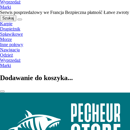
Wyprzedaż
Marki
Serwis posprzedażowy we Francja
Bezpieczna płatność
Łatwe zwroty
Szukaj
Karpie
Drapieżnik
Spławikowe
Morze
Inne połowy
Nawigacja
Odzież
Wyprzedaż
Marki
Dodawanie do koszyka...