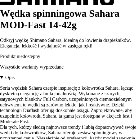
Wędka spinningowa Sahara
MOD-Fast 14-42g
Odkryj wędkę Shimano Sahara, idealną do łowienia drapieżników.
Elegancja, lekkość i wydajność w zasięgu ręki!
Produkt niedostępny
Wszystkie warianty wyprzedane
Opis
Seria wędzisk Sahara czerpie inspirację z kołowrotka Sahara, łącząc
dyskretną elegancję z funkcjonalnością. Wykonane z szarych,
satynowych blanków Full Carbon, uzupełnionych ciemnozielonym
uchwytem, te wędki są zarówno lekkie, jak i reaktywne. Dzięki
technologii Diaflash oferują doskonałe osiągi. Zaprojektowane, aby
uzupełnić kołowrotki Sahara, ta gama jest dostępna w akcjach fast i
Moderate Fast.
Dla tych, którzy śledzą najnowsze trendy i lubią dopasowywać swoje
wędki do kołowrotków, Sahara oferuje zestaw spinningowy w
przystępnej cenie. Niezależnie od preferencji, każdy model zapewnia