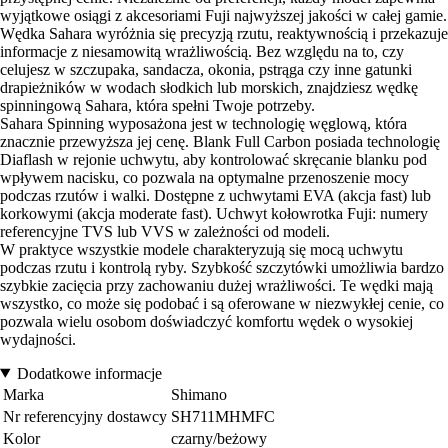
wyjątkowe osiągi z akcesoriami Fuji najwyższej jakości w całej gamie.
Wędka Sahara wyróżnia się precyzją rzutu, reaktywnością i przekazuje
informacje z niesamowitą wrażliwością. Bez względu na to, czy
celujesz w szczupaka, sandacza, okonia, pstrąga czy inne gatunki
drapieżników w wodach słodkich lub morskich, znajdziesz wędkę
spinningową Sahara, która spełni Twoje potrzeby.
Sahara Spinning wyposażona jest w technologię węglową, która
znacznie przewyższa jej cenę. Blank Full Carbon posiada technologię
Diaflash w rejonie uchwytu, aby kontrolować skręcanie blanku pod
wpływem nacisku, co pozwala na optymalne przenoszenie mocy
podczas rzutów i walki. Dostępne z uchwytami EVA (akcja fast) lub
korkowymi (akcja moderate fast). Uchwyt kołowrotka Fuji: numery
referencyjne TVS lub VVS w zależności od modeli.
W praktyce wszystkie modele charakteryzują się mocą uchwytu
podczas rzutu i kontrolą ryby. Szybkość szczytówki umożliwia bardzo
szybkie zacięcia przy zachowaniu dużej wrażliwości. Te wędki mają
wszystko, co może się podobać i są oferowane w niezwykłej cenie, co
pozwala wielu osobom doświadczyć komfortu wędek o wysokiej
wydajności.
Dodatkowe informacje
Marka
Shimano
Nr referencyjny dostawcy
SH711MHMFC
Kolor
czarny/beżowy