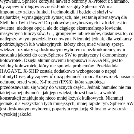
wyzwaniu, Spheros korzysta nawet z ochrony X-Protect z Shimano,
by zapewnić długowieczność.Podczas gdy Spheros SW ma
imponujący zakres funkcji i technologii, i będzie ci służył w
najbardziej wymagających sytuacjach, nie jest tanią alternatywą dla
Stelli lub Twin Power! Do połowów przybrzeżnych i z łodzi jest to
świetna, niedroga opcja, ale do ciągłego ekstremalnego łowienia,
masywnych tuńczyków, GT, grouperów lub rekinów, dostaniesz to, co
najlepsze w tym przedziale cenowym. Niemniej jednak, dla wędkarzy
podróżujących lub wakacyjnych, którzy chcą mieć własny sprzęt,
większe rozmiary są doskonałym wyborem o bezkonkurencyjnym
stosunku jakości do ceny.Spheros SW to praktyczny i ekonomiczny
kołowrotek. Dzięki aluminiowemu korpusowi HAGANE, jest to
solidny kołowrotek, który nie sprawia problemów. Przekładnia
HAGANE, X-SHIP została dodatkowo wzbogacona o napęd
InfinityDrive, aby zapewnić dużą płynność i moc. Kołowrotek posiada
ochronę przed wodą X-Protect (IPX8), która zapobiega
przedostawaniu się wody do ważnych części. Jednak hamulec nie ma
takiej samej płynności jak jego więksi, drożsi bracia, a wokół
konstrukcji znajduje się nieco mniej łożysk kulkowych. Niemniej
jednak, dla wszystkich tych mniejszych, mniej rapide ryb, Spheros SW
jest doskonałym wyborem, popartym reputacją Shimano w zakresie
wysokiej jakości.