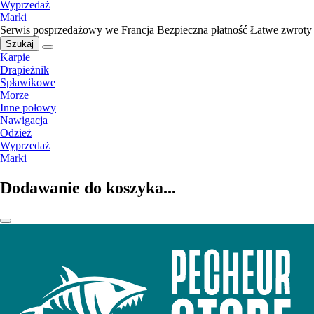
Wyprzedaż
Marki
Serwis posprzedażowy we Francja
Bezpieczna płatność
Łatwe zwroty
Szukaj
Karpie
Drapieżnik
Spławikowe
Morze
Inne połowy
Nawigacja
Odzież
Wyprzedaż
Marki
Dodawanie do koszyka...