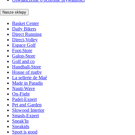
Nasze sklepy
Basket Center
Daily Bikers
Direct Running
Direct-Volley
Espace Golf
Foot-Store
Galop-Store
Golf and co
Handball-Store
House of rugby
La sellerie de Maé
Made in Paradis
Nauti-Wave
On-Fight
Padel-Expert
Pet and Garden
Slowood Interior
Smash-Expert
Sneak'In
Sneakids
Sport is good