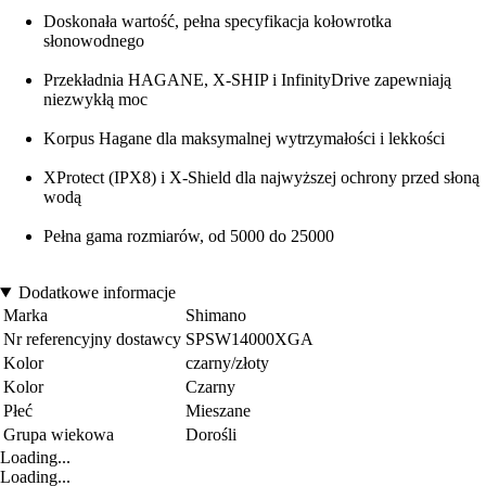
Doskonała wartość, pełna specyfikacja kołowrotka
słonowodnego
Przekładnia HAGANE, X-SHIP i InfinityDrive zapewniają
niezwykłą moc
Korpus Hagane dla maksymalnej wytrzymałości i lekkości
XProtect (IPX8) i X-Shield dla najwyższej ochrony przed słoną
wodą
Pełna gama rozmiarów, od 5000 do 25000
Dodatkowe informacje
Marka
Shimano
Nr referencyjny dostawcy
SPSW14000XGA
Kolor
czarny/złoty
Kolor
Czarny
Płeć
Mieszane
Grupa wiekowa
Dorośli
Loading...
Loading...