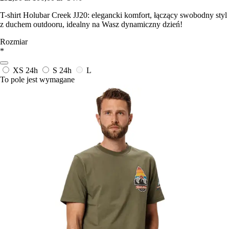
T-shirt Holubar Creek JJ20: elegancki komfort, łączący swobodny styl
z duchem outdooru, idealny na Wasz dynamiczny dzień!
Rozmiar
*
XS
24h
S
24h
L
To pole jest wymagane