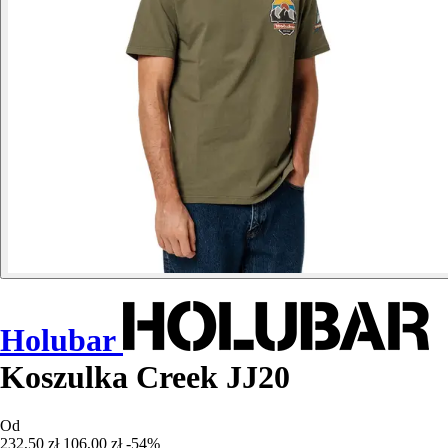
Holubar
Koszulka Creek JJ20
Od
232,50 zł
106,00 zł
-54%