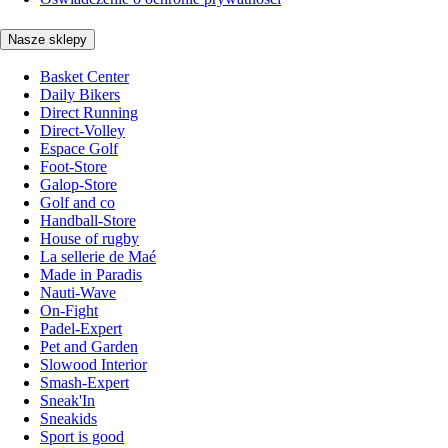
Nasze sklepy
Basket Center
Daily Bikers
Direct Running
Direct-Volley
Espace Golf
Foot-Store
Galop-Store
Golf and co
Handball-Store
House of rugby
La sellerie de Maé
Made in Paradis
Nauti-Wave
On-Fight
Padel-Expert
Pet and Garden
Slowood Interior
Smash-Expert
Sneak'In
Sneakids
Sport is good