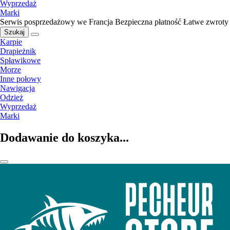
Wyprzedaż
Marki
Serwis posprzedażowy we Francja
Bezpieczna płatność
Łatwe zwroty
Szukaj
Karpie
Drapieżnik
Spławikowe
Morze
Inne połowy
Nawigacja
Odzież
Wyprzedaż
Marki
Dodawanie do koszyka...