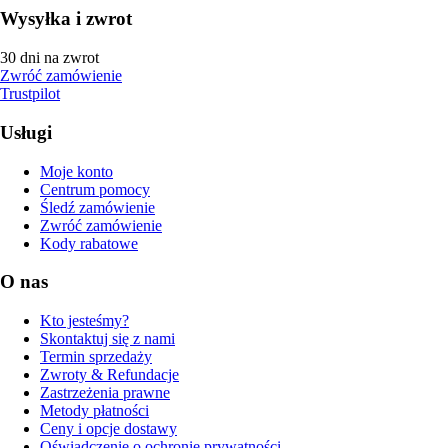
Wysyłka i zwrot
30 dni na zwrot
Zwróć zamówienie
Trustpilot
Usługi
Moje konto
Centrum pomocy
Śledź zamówienie
Zwróć zamówienie
Kody rabatowe
O nas
Kto jesteśmy?
Skontaktuj się z nami
Termin sprzedaży
Zwroty & Refundacje
Zastrzeżenia prawne
Metody płatności
Ceny i opcje dostawy
Oświadczenie o ochronie prywatności