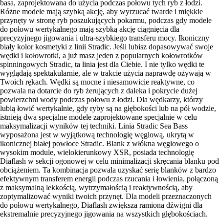
basa, zaprojektowana do użycia podczas połowu tych ryb z łodzi.
Różne modele mają szybką akcję, aby wyrzucać twarde i miękkie
przynęty w stronę ryb poszukujących pokarmu, podczas gdy modele
do połowu wertykalnego mają szybką akcję ciągnięcia dla
precyzyjnego jigowania i ultra-szybkiego transferu mocy. Ikoniczny
biały kolor kosmetyki z linii Stradic. Jeśli lubisz dopasowywać swoje
wędki i kołowrotki, a już masz jeden z popularnych kołowrotków
spinningowych Stradic, ta linia jest dla Ciebie. I nie tylko wędki te
wyglądają spektakularnie, ale w trakcie użycia naprawdę ożywają w
Twoich rękach. Wędki są mocne i niesamowicie reaktywne, co
pozwala na dotarcie do ryb żerujących z daleka i pokrycie dużej
powierzchni wody podczas połowu z łodzi. Dla wędkarzy, którzy
lubią łowić wertykalnie, gdy ryby są na głębokości lub na pół wodzie,
istnieją dwa specjalne modele zaprojektowane specjalnie w celu
maksymalizacji wyników tej techniki. Linia Stradic Sea Bass
wyposażona jest w wyjątkową technologię węglową, ukrytą w
ikonicznej białej powłoce Stradic. Blank z włókna węglowego o
wysokim module, wielokierunkowy XSR, posiada technologię
Diaflash w sekcji ogonowej w celu minimalizacji skręcania blanku pod
obciążeniem. Ta kombinacja pozwala uzyskać serię blanków z bardzo
efektywnym transferem energii podczas rzucania i łowienia, połączoną
z maksymalną lekkością, wytrzymałością i reaktywnością, aby
zoptymalizować wyniki twoich przynęt. Dla modeli przeznaczonych
do połowu wertykalnego, Diaflash zwiększa ramiona dźwigni dla
ekstremalnie precyzyjnego jigowania na wszystkich głębokościach.