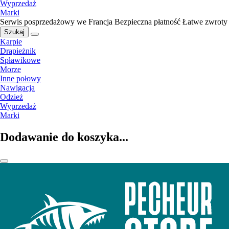
Wyprzedaż
Marki
Serwis posprzedażowy we Francja
Bezpieczna płatność
Łatwe zwroty
Szukaj
Karpie
Drapieżnik
Spławikowe
Morze
Inne połowy
Nawigacja
Odzież
Wyprzedaż
Marki
Dodawanie do koszyka...