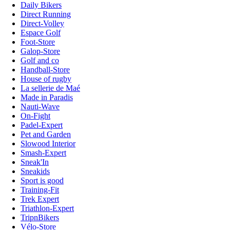
Daily Bikers
Direct Running
Direct-Volley
Espace Golf
Foot-Store
Galop-Store
Golf and co
Handball-Store
House of rugby
La sellerie de Maé
Made in Paradis
Nauti-Wave
On-Fight
Padel-Expert
Pet and Garden
Slowood Interior
Smash-Expert
Sneak'In
Sneakids
Sport is good
Training-Fit
Trek Expert
Triathlon-Expert
TripnBikers
Vélo-Store