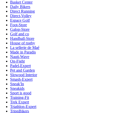
Basket Center
Daily Bikers
Direct Running
Direct-Volley
Espace Golf
Foot-Store
Galop-Store
Golf and co
Handball-Store
House of rugby
La sellerie de Maé
Made in Paradis
Nauti-Wave
On-Fight
Padel-Expert
Pet and Garden
Slowood Interior
Smash-Expert
Sneak'In
Sneakids
Sport is good
Training-Fit
Trek Expert
Triathlon-Expert
TripnBikers