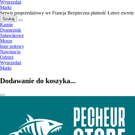
Wyprzedaż
Marki
Serwis posprzedażowy we Francja
Bezpieczna płatność
Łatwe zwroty
Szukaj
Karpie
Drapieżnik
Spławikowe
Morze
Inne połowy
Nawigacja
Odzież
Wyprzedaż
Marki
Dodawanie do koszyka...