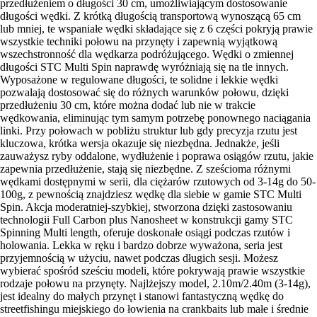
przedłużeniem o długości 30 cm, umożliwiającym dostosowanie
długości wędki. Z krótką długością transportową wynoszącą 65 cm
lub mniej, te wspaniałe wędki składające się z 6 części pokryją prawie
wszystkie techniki połowu na przynęty i zapewnią wyjątkową
wszechstronność dla wędkarza podróżującego. Wędki o zmiennej
długości STC Multi Spin naprawdę wyróżniają się na tle innych.
Wyposażone w regulowane długości, te solidne i lekkie wędki
pozwalają dostosować się do różnych warunków połowu, dzięki
przedłużeniu 30 cm, które można dodać lub nie w trakcie
wędkowania, eliminując tym samym potrzebę ponownego naciągania
linki. Przy połowach w pobliżu struktur lub gdy precyzja rzutu jest
kluczowa, krótka wersja okazuje się niezbędna. Jednakże, jeśli
zauważysz ryby oddalone, wydłużenie i poprawa osiągów rzutu, jakie
zapewnia przedłużenie, stają się niezbędne. Z sześcioma różnymi
wędkami dostępnymi w serii, dla ciężarów rzutowych od 3-14g do 50-
100g, z pewnością znajdziesz wędkę dla siebie w gamie STC Multi
Spin. Akcja moderatniej-szybkiej, stworzona dzięki zastosowaniu
technologii Full Carbon plus Nanosheet w konstrukcji gamy STC
Spinning Multi length, oferuje doskonałe osiągi podczas rzutów i
holowania. Lekka w ręku i bardzo dobrze wyważona, seria jest
przyjemnością w użyciu, nawet podczas długich sesji. Możesz
wybierać spośród sześciu modeli, które pokrywają prawie wszystkie
rodzaje połowu na przynęty. Najlżejszy model, 2.10m/2.40m (3-14g),
jest idealny do małych przynęt i stanowi fantastyczną wędkę do
streetfishingu miejskiego do łowienia na crankbaits lub małe i średnie