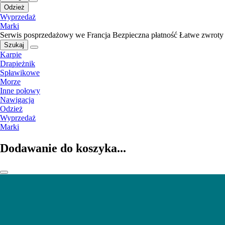
Odzież
Wyprzedaż
Marki
Serwis posprzedażowy we Francja
Bezpieczna płatność
Łatwe zwroty
Szukaj
Karpie
Drapieżnik
Spławikowe
Morze
Inne połowy
Nawigacja
Odzież
Wyprzedaż
Marki
Dodawanie do koszyka...