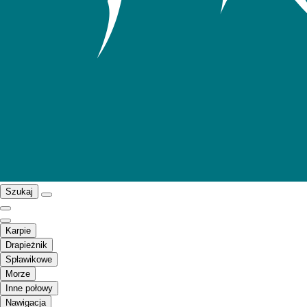
Szukaj
Karpie
Drapieżnik
Spławikowe
Morze
Inne połowy
Nawigacja