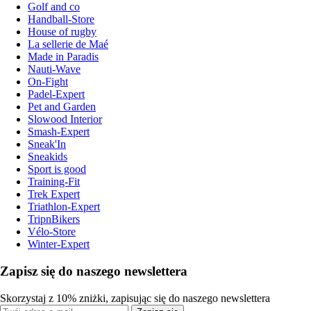
Golf and co
Handball-Store
House of rugby
La sellerie de Maé
Made in Paradis
Nauti-Wave
On-Fight
Padel-Expert
Pet and Garden
Slowood Interior
Smash-Expert
Sneak'In
Sneakids
Sport is good
Training-Fit
Trek Expert
Triathlon-Expert
TripnBikers
Vélo-Store
Winter-Expert
Zapisz się do naszego newslettera
Skorzystaj z 10% zniżki, zapisując się do naszego newslettera