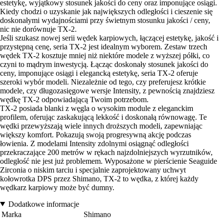
estetykę, wyjątkowy stosunek jakości do ceny oraz imponujące osiągi.
Kiedy chodzi o uzyskanie jak największych odległości i cieszenie się
doskonałymi wydajnościami przy świetnym stosunku jakości / ceny,
nic nie dorównuje TX-2.
Jeśli szukasz nowej serii wędek karpiowych, łączącej estetykę, jakość i
przystępną cenę, seria TX-2 jest idealnym wyborem. Zestaw trzech
wędek TX-2 kosztuje mniej niż niektóre modele z wyższej półki, co
czyni to mądrym inwestycją. Łącząc doskonały stosunek jakości do
ceny, imponujące osiągi i elegancką estetykę, seria TX-2 oferuje
szeroki wybór modeli. Niezależnie od tego, czy preferujesz krótkie
modele, czy długozasięgowe wersje Intensity, z pewnością znajdziesz
wędkę TX-2 odpowiadającą Twoim potrzebom.
TX-2 posiada blanki z węgla o wysokim module z eleganckim
profilem, oferując zaskakującą lekkość i doskonałą równowagę. Te
wędki przewyższają wiele innych droższych modeli, zapewniając
większy komfort. Pokazują swoją progresywną akcję podczas
łowienia. Z modelami Intensity zdolnymi osiągnąć odległości
przekraczające 200 metrów w rękach najzdolniejszych wyrzutników,
odległość nie jest już problemem. Wyposażone w pierścienie Seaguide
Zirconia o niskim tarciu i specjalnie zaprojektowany uchwyt
kołowrotka DPS przez Shimano, TX-2 to wędka, z której każdy
wędkarz karpiowy może być dumny.
Dodatkowe informacje
Marka
Shimano