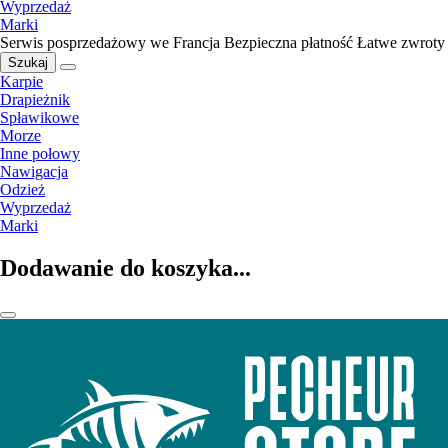
Wyprzedaż
Marki
Serwis posprzedażowy we Francja
Bezpieczna płatność
Łatwe zwroty
Szukaj
Karpie
Drapieżnik
Spławikowe
Morze
Inne połowy
Nawigacja
Odzież
Wyprzedaż
Marki
Dodawanie do koszyka...