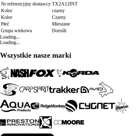
Nr referencyjny dostawcy
TX2A12INT
Kolor
czarny
Kolor
Czarny
Płeć
Mieszane
Grupa wiekowa
Dorośli
Loading...
Loading...
Wszystkie nasze marki