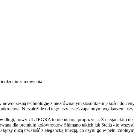
wierdzeniu zamowienia
 nowoczesną technologię z niezrównanym stosunkiem jakości do cen
nkructwa. Niezależnie od tego, czy jesteś zapalonym wędkarzem, c
 cię w długi, nowy ULTEGRA to nieodparta propozycja. Z eleganckim
waną dla premium kołowrotków Shimano takich jak Stella - to wszystk
zy dużą trwałość z elegancką finezją, co czyni go w pełni zdolnym