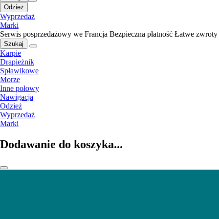
Odzież
Wyprzedaż
Marki
Serwis posprzedażowy we Francja
Bezpieczna płatność
Łatwe zwroty
Szukaj
Karpie
Drapieżnik
Spławikowe
Morze
Inne połowy
Nawigacja
Odzież
Wyprzedaż
Marki
Dodawanie do koszyka...