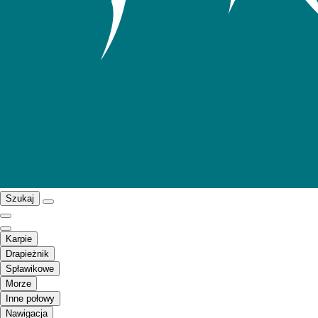
Szukaj
Karpie
Drapieżnik
Spławikowe
Morze
Inne połowy
Nawigacja