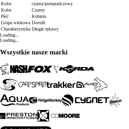
Kolor
czarny/pomarańczowy
Kolor
Czarny
Płeć
Kobieta
Grupa wiekowa
Dorośli
Charakterystyka
Długie rękawy
Loading...
Loading...
Wszystkie nasze marki