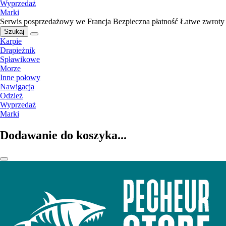
Wyprzedaż
Marki
Serwis posprzedażowy we Francja
Bezpieczna płatność
Łatwe zwroty
Szukaj
Karpie
Drapieżnik
Spławikowe
Morze
Inne połowy
Nawigacja
Odzież
Wyprzedaż
Marki
Dodawanie do koszyka...