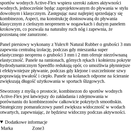
sportów wodnych Active-Flex wspiera szeroki zakres aktywności
wodnych, jednocześnie będąc zaprojektowanym do pływania w stylu
dowolnym i klasycznym. Zastępując nasz najlepiej sprzedający się
kombinezon, Aspect, ma konstrukcję dostosowaną do pływania
klasycznym z cieńszym neoprenem w nogawkach i dużym panelem
krokowym, co pozwala na naturalny ruch nóg i zapewnia, że
pozostaną one zanurzone.
Panel piersiowy wykonany z Yulex® Natural Rubber o grubości 3 mm
zapewnia centralną izolację, podczas gdy mieszanka super
elastycznego neoprenu o grubości 3 mm i 2 mm oferuje niezrównaną
elastyczność. Panele na ramionach, górnych rękach i kołnierzu pokryte
hydrodynamicznym Speedflo redukują opór, co umożliwia płynniejsze
i efektywniejsze pływanie, podczas gdy klejone i uszczelnione szwy
poprawiają trwałość i ciepło. Panele na kolanach odporne na ścieranie
zwiększają długość użytkowania w sportach ślizgowych.
Stworzony z myślą o prostocie, kombinezon do sportów wodnych
Active-Flex jest łatwiejszy do zakładania i zdejmowania w
porównaniu do kombinezonów całkowicie pokrytych smoothskin.
Strategiczny pomarańczowy panel zwiększa widoczność w wodach
otwartych, zapewniając, że będziesz widoczny podczas aktywności.
Dodatkowe informacje
Marka
Zone3