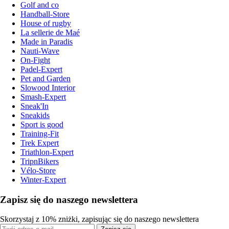
Golf and co
Handball-Store
House of rugby
La sellerie de Maé
Made in Paradis
Nauti-Wave
On-Fight
Padel-Expert
Pet and Garden
Slowood Interior
Smash-Expert
Sneak'In
Sneakids
Sport is good
Training-Fit
Trek Expert
Triathlon-Expert
TripnBikers
Vélo-Store
Winter-Expert
Zapisz się do naszego newslettera
Skorzystaj z 10% zniżki, zapisując się do naszego newslettera