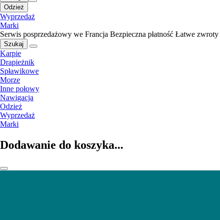
Odzież
Wyprzedaż
Marki
Serwis posprzedażowy we Francja
Bezpieczna płatność
Łatwe zwroty
Szukaj
Karpie
Drapieżnik
Spławikowe
Morze
Inne połowy
Nawigacja
Odzież
Wyprzedaż
Marki
Dodawanie do koszyka...