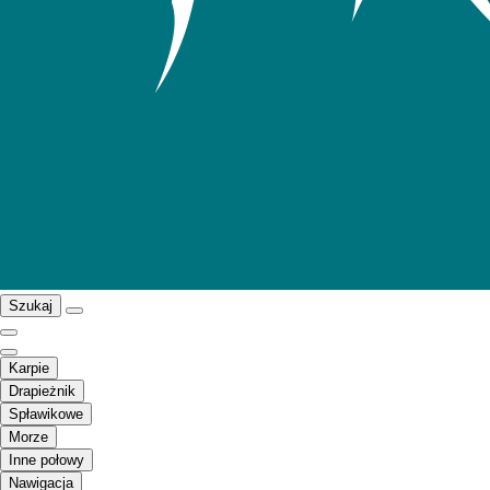
Szukaj
Karpie
Drapieżnik
Spławikowe
Morze
Inne połowy
Nawigacja