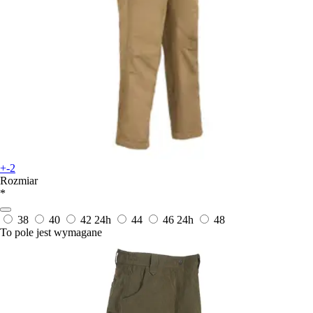
+-2
Rozmiar
*
38
40
42
24h
44
46
24h
48
To pole jest wymagane