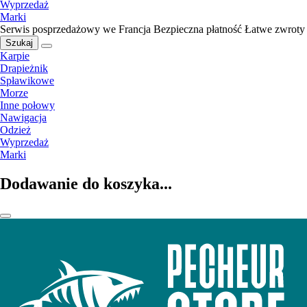
Wyprzedaż
Marki
Serwis posprzedażowy we Francja
Bezpieczna płatność
Łatwe zwroty
Szukaj
Karpie
Drapieżnik
Spławikowe
Morze
Inne połowy
Nawigacja
Odzież
Wyprzedaż
Marki
Dodawanie do koszyka...