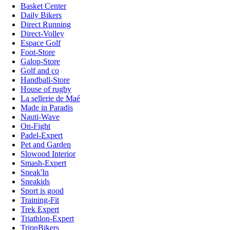
Basket Center
Daily Bikers
Direct Running
Direct-Volley
Espace Golf
Foot-Store
Galop-Store
Golf and co
Handball-Store
House of rugby
La sellerie de Maé
Made in Paradis
Nauti-Wave
On-Fight
Padel-Expert
Pet and Garden
Slowood Interior
Smash-Expert
Sneak'In
Sneakids
Sport is good
Training-Fit
Trek Expert
Triathlon-Expert
TripnBikers