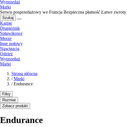
Wyprzedaż
Marki
Serwis posprzedażowy we Francja
Bezpieczna płatność
Łatwe zwroty
Szukaj
Karpie
Drapieżnik
Spławikowe
Morze
Inne połowy
Nawigacja
Odzież
Wyprzedaż
Marki
Strona główna
/
Marki
/
Endurance
Filtry
Rozmiar
Zobacz produkt
Endurance