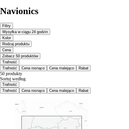
Navionics
Filtry
Wysyłka w ciągu 24 godzin
Kolor
Rodzaj produktu
Cena
Zobacz 50 produktów
Trafność
Trafność
Cena rosnąco
Cena malejąco
Rabat
50 produkty
Sortuj według
Trafność
Trafność
Cena rosnąco
Cena malejąco
Rabat