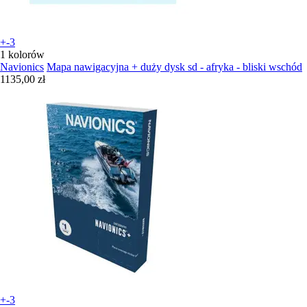
+-3
1 kolorów
Navionics
Mapa nawigacyjna + duży dysk sd - afryka - bliski wschód
1135,00 zł
+-3