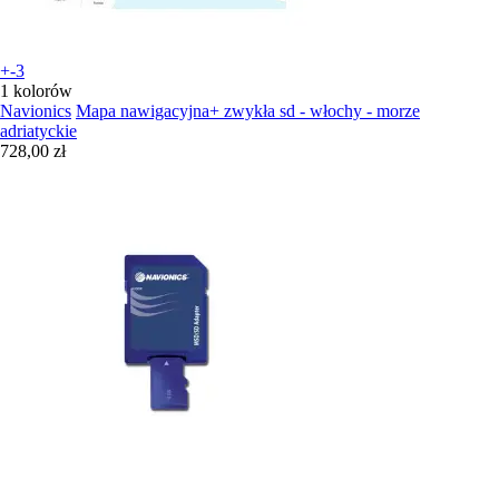
+-3
1 kolorów
Navionics
Mapa nawigacyjna+ zwykła sd - włochy - morze
adriatyckie
728,00 zł