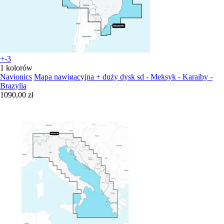
+-3
1 kolorów
Navionics
Mapa nawigacyjna + duży dysk sd - Meksyk - Karaiby -
Brazylia
1090,00 zł