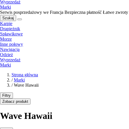
Wyprzedaż
Marki
Serwis posprzedażowy we Francja
Bezpieczna płatność
Łatwe zwroty
Szukaj
Karpie
Drapieżnik
Spławikowe
Morze
Inne połowy
Nawigacja
Odzież
Wyprzedaż
Marki
Strona główna
/
Marki
/
Wave Hawaii
Filtry
Zobacz produkt
Wave Hawaii