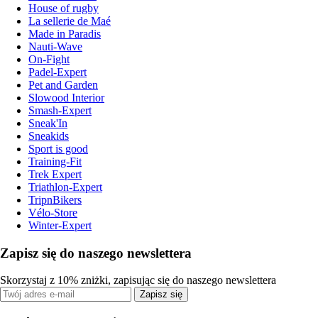
House of rugby
La sellerie de Maé
Made in Paradis
Nauti-Wave
On-Fight
Padel-Expert
Pet and Garden
Slowood Interior
Smash-Expert
Sneak'In
Sneakids
Sport is good
Training-Fit
Trek Expert
Triathlon-Expert
TripnBikers
Vélo-Store
Winter-Expert
Zapisz się do naszego newslettera
Skorzystaj z 10% zniżki, zapisując się do naszego newslettera
Zapisz się