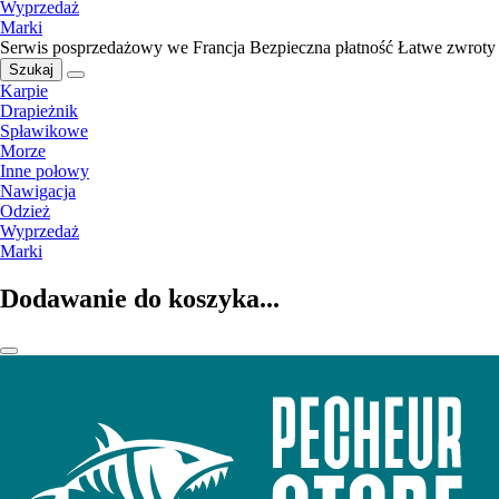
Wyprzedaż
Marki
Serwis posprzedażowy we Francja
Bezpieczna płatność
Łatwe zwroty
Szukaj
Karpie
Drapieżnik
Spławikowe
Morze
Inne połowy
Nawigacja
Odzież
Wyprzedaż
Marki
Dodawanie do koszyka...