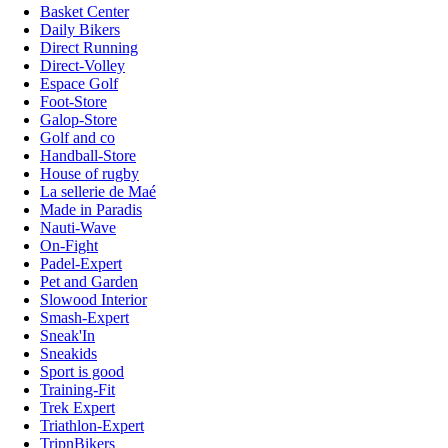
Basket Center
Daily Bikers
Direct Running
Direct-Volley
Espace Golf
Foot-Store
Galop-Store
Golf and co
Handball-Store
House of rugby
La sellerie de Maé
Made in Paradis
Nauti-Wave
On-Fight
Padel-Expert
Pet and Garden
Slowood Interior
Smash-Expert
Sneak'In
Sneakids
Sport is good
Training-Fit
Trek Expert
Triathlon-Expert
TripnBikers