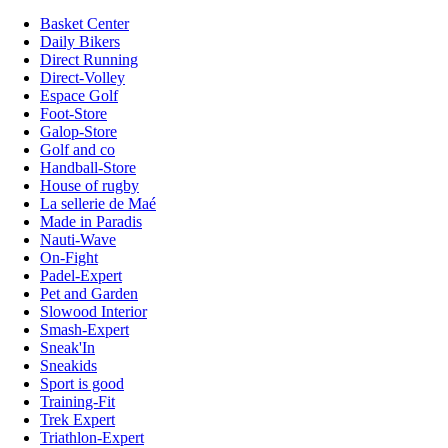
Basket Center
Daily Bikers
Direct Running
Direct-Volley
Espace Golf
Foot-Store
Galop-Store
Golf and co
Handball-Store
House of rugby
La sellerie de Maé
Made in Paradis
Nauti-Wave
On-Fight
Padel-Expert
Pet and Garden
Slowood Interior
Smash-Expert
Sneak'In
Sneakids
Sport is good
Training-Fit
Trek Expert
Triathlon-Expert