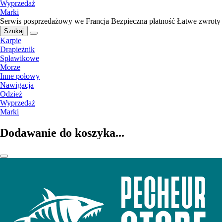
Wyprzedaż
Marki
Serwis posprzedażowy we Francja
Bezpieczna płatność
Łatwe zwroty
Szukaj
Karpie
Drapieżnik
Spławikowe
Morze
Inne połowy
Nawigacja
Odzież
Wyprzedaż
Marki
Dodawanie do koszyka...