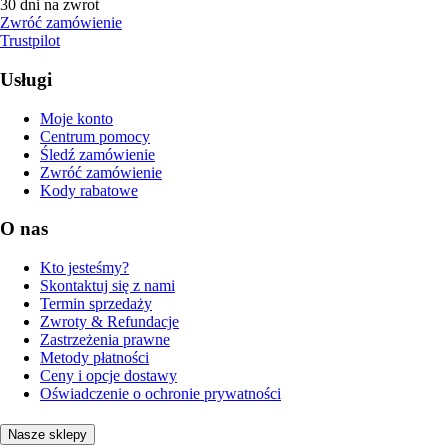
30 dni na zwrot
Zwróć zamówienie
Trustpilot
Usługi
Moje konto
Centrum pomocy
Śledź zamówienie
Zwróć zamówienie
Kody rabatowe
O nas
Kto jesteśmy?
Skontaktuj się z nami
Termin sprzedaży
Zwroty & Refundacje
Zastrzeżenia prawne
Metody płatności
Ceny i opcje dostawy
Oświadczenie o ochronie prywatności
Nasze sklepy