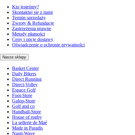
Kto jesteśmy?
Skontaktuj się z nami
Termin sprzedaży
Zwroty & Refundacje
Zastrzeżenia prawne
Metody płatności
Ceny i opcje dostawy
Oświadczenie o ochronie prywatności
Nasze sklepy
Basket Center
Daily Bikers
Direct Running
Direct-Volley
Espace Golf
Foot-Store
Galop-Store
Golf and co
Handball-Store
House of rugby
La sellerie de Maé
Made in Paradis
Nauti-Wave