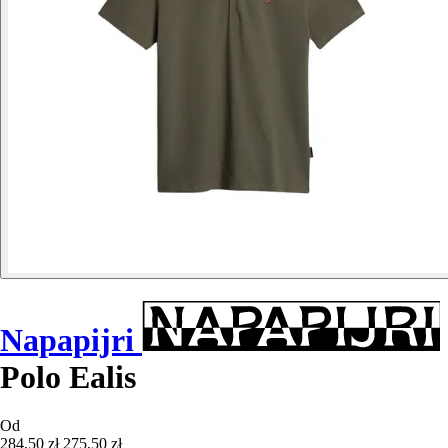
Napapijri
Polo Ealis
Od
284,50 zł
275,50 zł