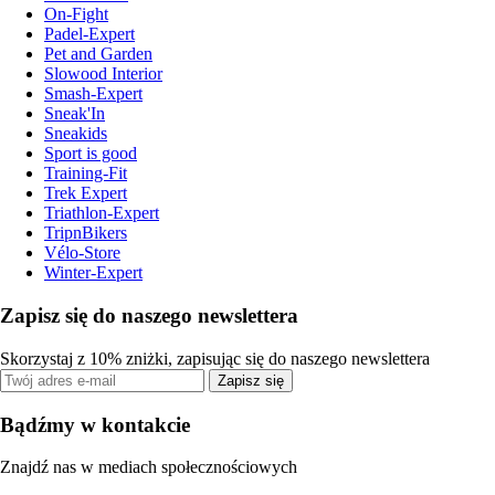
On-Fight
Padel-Expert
Pet and Garden
Slowood Interior
Smash-Expert
Sneak'In
Sneakids
Sport is good
Training-Fit
Trek Expert
Triathlon-Expert
TripnBikers
Vélo-Store
Winter-Expert
Zapisz się do naszego newslettera
Skorzystaj z 10% zniżki, zapisując się do naszego newslettera
Zapisz się
Bądźmy w kontakcie
Znajdź nas w mediach społecznościowych