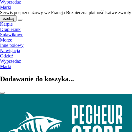
Wyprzedaż
Marki
Serwis posprzedażowy we Francja
Bezpieczna płatność
Łatwe zwroty
Szukaj
Karpie
Drapieżnik
Spławikowe
Morze
Inne połowy
Nawigacja
Odzież
Wyprzedaż
Marki
Dodawanie do koszyka...