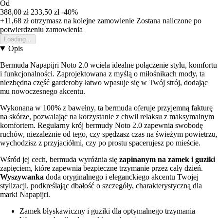
Od
388,00 zł
233,50 zł
-40%
+11,68 zł
otrzymasz na kolejne zamowienie
Zostana naliczone po
potwierdzeniu zamowienia
Loading...
Opis
Bermuda Napapijri Noto 2.0 wciela idealne połączenie stylu, komfortu
i funkcjonalności. Zaprojektowana z myślą o miłośnikach mody, ta
niezbędna część garderoby łatwo wpasuje się w Twój strój, dodając
mu nowoczesnego akcentu.
Wykonana w 100% z bawełny, ta bermuda oferuje przyjemną fakturę
na skórze, pozwalając na korzystanie z chwil relaksu z maksymalnym
komfortem. Regularny krój bermudy Noto 2.0 zapewnia swobodę
ruchów, niezależnie od tego, czy spędzasz czas na świeżym powietrzu,
wychodzisz z przyjaciółmi, czy po prostu spacerujesz po mieście.
Wśród jej cech, bermuda wyróżnia się
zapinanym na zamek i guziki
zapięciem, które zapewnia bezpieczne trzymanie przez cały dzień.
Wyszywanka
doda oryginalnego i eleganckiego akcentu Twojej
stylizacji, podkreślając dbałość o szczegóły, charakterystyczną dla
marki Napapijri.
Zamek błyskawiczny i guziki dla optymalnego trzymania