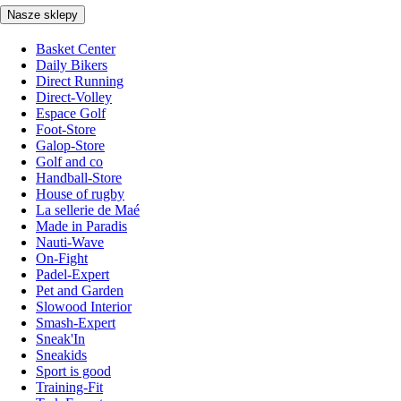
Nasze sklepy
Basket Center
Daily Bikers
Direct Running
Direct-Volley
Espace Golf
Foot-Store
Galop-Store
Golf and co
Handball-Store
House of rugby
La sellerie de Maé
Made in Paradis
Nauti-Wave
On-Fight
Padel-Expert
Pet and Garden
Slowood Interior
Smash-Expert
Sneak'In
Sneakids
Sport is good
Training-Fit