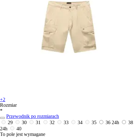
+2
Rozmiar
*
Przewodnik po rozmiarach
29
30
31
32
33
34
35
36
24h
38
24h
40
To pole jest wymagane