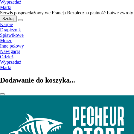
Wyprzedaż
Marki
Serwis posprzedażowy we Francja
Bezpieczna płatność
Łatwe zwroty
Szukaj
Karpie
Drapieżnik
Spławikowe
Morze
Inne połowy
Nawigacja
Odzież
Wyprzedaż
Marki
Dodawanie do koszyka...