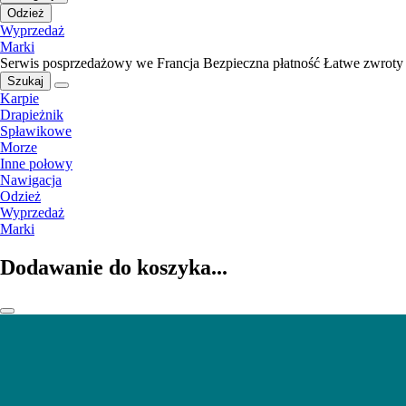
Odzież
Wyprzedaż
Marki
Serwis posprzedażowy we Francja
Bezpieczna płatność
Łatwe zwroty
Szukaj
Karpie
Drapieżnik
Spławikowe
Morze
Inne połowy
Nawigacja
Odzież
Wyprzedaż
Marki
Dodawanie do koszyka...