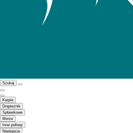
Szukaj
Karpie
Drapieżnik
Spławikowe
Morze
Inne połowy
Nawigacja