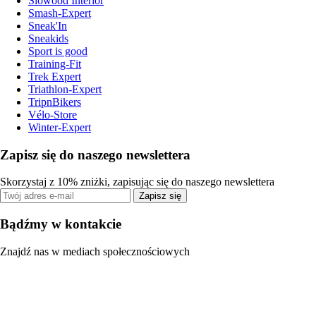
Slowood Interior
Smash-Expert
Sneak'In
Sneakids
Sport is good
Training-Fit
Trek Expert
Triathlon-Expert
TripnBikers
Vélo-Store
Winter-Expert
Zapisz się do naszego newslettera
Skorzystaj z 10% zniżki, zapisując się do naszego newslettera
Zapisz się
Bądźmy w kontakcie
Znajdź nas w mediach społecznościowych