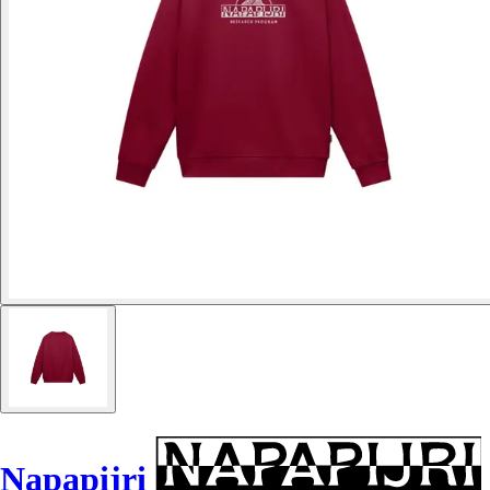
Napapijri