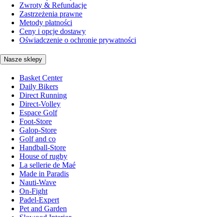
Zwroty & Refundacje
Zastrzeżenia prawne
Metody płatności
Ceny i opcje dostawy
Oświadczenie o ochronie prywatności
Nasze sklepy
Basket Center
Daily Bikers
Direct Running
Direct-Volley
Espace Golf
Foot-Store
Galop-Store
Golf and co
Handball-Store
House of rugby
La sellerie de Maé
Made in Paradis
Nauti-Wave
On-Fight
Padel-Expert
Pet and Garden