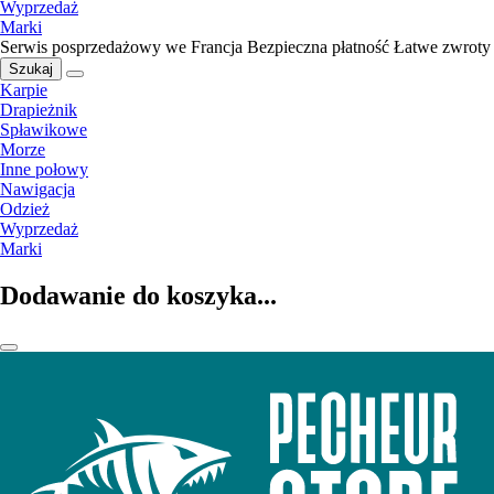
Wyprzedaż
Marki
Serwis posprzedażowy we Francja
Bezpieczna płatność
Łatwe zwroty
Szukaj
Karpie
Drapieżnik
Spławikowe
Morze
Inne połowy
Nawigacja
Odzież
Wyprzedaż
Marki
Dodawanie do koszyka...