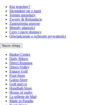
Kto jesteśmy?
Skontaktuj się z nami
Termin sprzedaży
Zwroty & Refundacje
Zastrzeżenia prawne
Metody płatności
Ceny i opcje dostawy
Oświadczenie o ochronie prywatności
Nasze sklepy
Basket Center
Daily Bikers
Direct Running
Direct-Volley
Espace Golf
Foot-Store
Galop-Store
Golf and co
Handball-Store
House of rugby
La sellerie de Maé
Made in Paradis