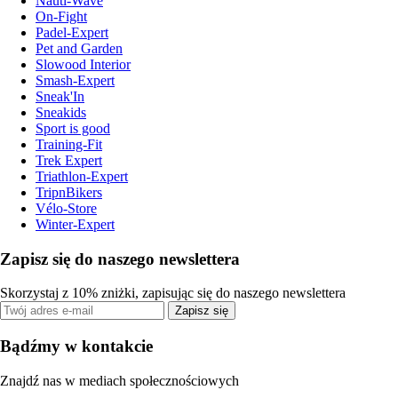
Nauti-Wave
On-Fight
Padel-Expert
Pet and Garden
Slowood Interior
Smash-Expert
Sneak'In
Sneakids
Sport is good
Training-Fit
Trek Expert
Triathlon-Expert
TripnBikers
Vélo-Store
Winter-Expert
Zapisz się do naszego newslettera
Skorzystaj z 10% zniżki, zapisując się do naszego newslettera
Zapisz się
Bądźmy w kontakcie
Znajdź nas w mediach społecznościowych