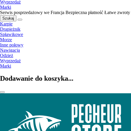
Wyprzedaż
Marki
Serwis posprzedażowy we Francja
Bezpieczna płatność
Łatwe zwroty
Szukaj
Karpie
Drapieżnik
Spławikowe
Morze
Inne połowy
Nawigacja
Odzież
Wyprzedaż
Marki
Dodawanie do koszyka...