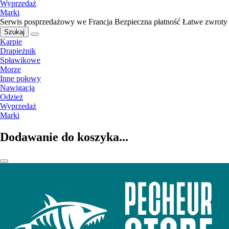
Wyprzedaż
Marki
Serwis posprzedażowy we Francja
Bezpieczna płatność
Łatwe zwroty
Szukaj
Karpie
Drapieżnik
Spławikowe
Morze
Inne połowy
Nawigacja
Odzież
Wyprzedaż
Marki
Dodawanie do koszyka...