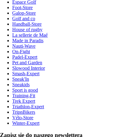
Espace Golf
Foot-Store
Galop-Store
Golf and co
Handball-Store
House of rugby
La sellerie de Maé
Made in Paradis
Nauti-Wave
On-Fight
Padel-Expert
Pet and Garden
Slowood Interior
Smash-Expert
Sneak'In
Sneakids
Sport is good
Training-Fit
Trek Expert
Triathlon-Expert
TripnBikers
Vélo-Store
Winter-Expert
Zapisz się do naszego newslettera