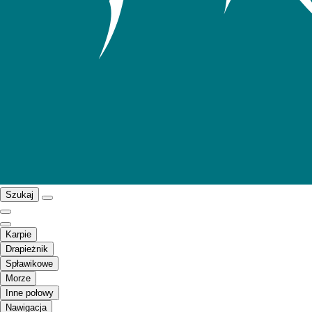
Szukaj
Karpie
Drapieżnik
Spławikowe
Morze
Inne połowy
Nawigacja