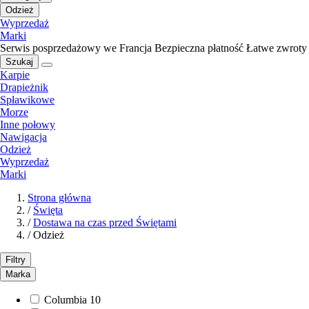
Odzież
Wyprzedaż
Marki
Serwis posprzedażowy we Francja
Bezpieczna płatność
Łatwe zwroty
Szukaj
Karpie
Drapieżnik
Spławikowe
Morze
Inne połowy
Nawigacja
Odzież
Wyprzedaż
Marki
Strona główna
/
Święta
/
Dostawa na czas przed Świętami
/
Odzież
Filtry
Marka
Columbia
10