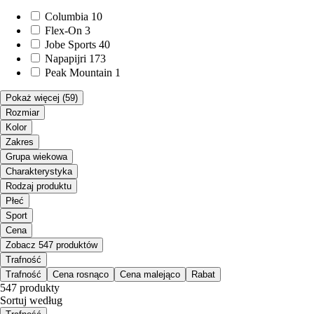
Columbia
10
Flex-On
3
Jobe Sports
40
Napapijri
173
Peak Mountain
1
Pokaż więcej
(59)
Rozmiar
Kolor
Zakres
Grupa wiekowa
Charakterystyka
Rodzaj produktu
Płeć
Sport
Cena
Zobacz 547 produktów
Trafność
Trafność
Cena rosnąco
Cena malejąco
Rabat
547 produkty
Sortuj według