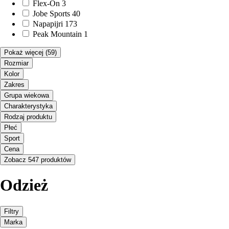
Flex-On
3
Jobe Sports
40
Napapijri
173
Peak Mountain
1
Pokaż więcej
(59)
Rozmiar
Kolor
Zakres
Grupa wiekowa
Charakterystyka
Rodzaj produktu
Płeć
Sport
Cena
Zobacz 547 produktów
Odzież
Filtry
Marka