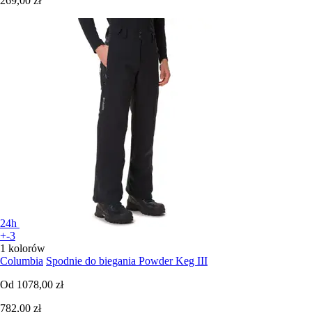
269,00 zł
24h
+-3
1 kolorów
Columbia
Spodnie do biegania Powder Keg III
Od
1078,00 zł
782,00 zł