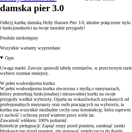
damska pier 3.0
Odkryj kurtkę damską Helly Hansen Pier 3.0, idealne połączenie stylu
i funkcjonalności na twoje morskie przygody!
Produkt niedostępny
Wszystkie warianty wyprzedane
Opis
Uwaga marki: Zawsze sprawdź tabelę rozmiarów, w przeciwnym razie
wybierz rozmiar mniejszy.
W pełni wodoodporna kurtka
W pełni wodoodporna kurtka stworzona z myślą o marynarzach,
którzy potrzebują funkcjonalnej i niezawodnej kurtki na swoje
przygody wzdłuż wybrzeży. Oparta na wskazówkach uzyskanych od
profesjonalnych marynarzy oraz osób pracujących na wybrzeżu, ta
kurtka ma wszystkie niezbędne cechy oraz konstrukcję, która zapewni
ci suchość i ochronę przed wiatrem przez wiele lat.
Zawartość włókien: 100% poliamid
Instrukcje pielęgnacji: Zapiąć rzepy przed praniem, zamknąć zamki
błyskawiczne przed praniem, nie stosować zmiękczacza do tkanin,