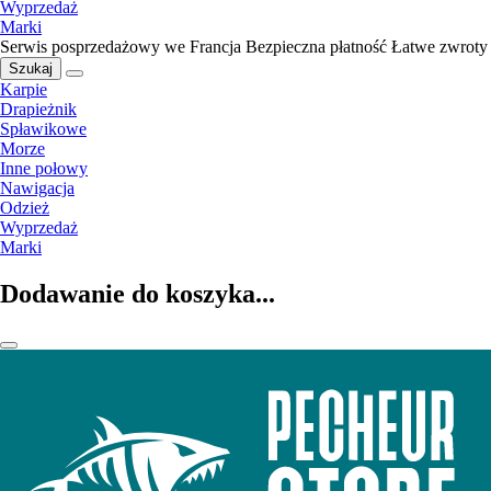
Wyprzedaż
Marki
Serwis posprzedażowy we Francja
Bezpieczna płatność
Łatwe zwroty
Szukaj
Karpie
Drapieżnik
Spławikowe
Morze
Inne połowy
Nawigacja
Odzież
Wyprzedaż
Marki
Dodawanie do koszyka...