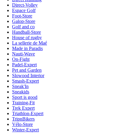
Direct-Volley
Espace Golf
Foot-Store
Galop-Store
Golf and co
Handball-Store
House of rugby
La sellerie de Maé
Made in Paradis
Nauti-Wave
On-Fight
Padel-Expert
Pet and Garden
Slowood Interior
Smash-Expert
Sneak'In
Sneakids
Sport is good
Training-Fit
Trek Expert
Triathlon-Expert
TripnBikers
Vélo-Store
Winter-Expert