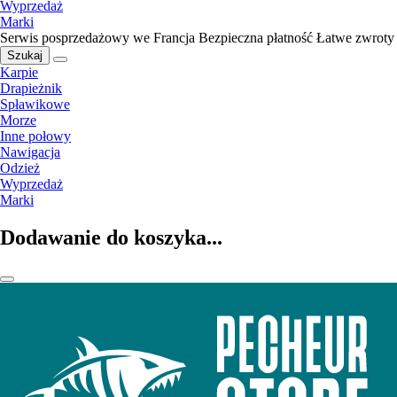
Wyprzedaż
Marki
Serwis posprzedażowy we Francja
Bezpieczna płatność
Łatwe zwroty
Szukaj
Karpie
Drapieżnik
Spławikowe
Morze
Inne połowy
Nawigacja
Odzież
Wyprzedaż
Marki
Dodawanie do koszyka...