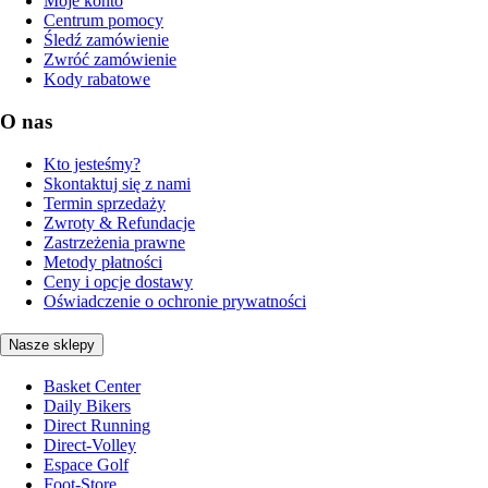
Moje konto
Centrum pomocy
Śledź zamówienie
Zwróć zamówienie
Kody rabatowe
O nas
Kto jesteśmy?
Skontaktuj się z nami
Termin sprzedaży
Zwroty & Refundacje
Zastrzeżenia prawne
Metody płatności
Ceny i opcje dostawy
Oświadczenie o ochronie prywatności
Nasze sklepy
Basket Center
Daily Bikers
Direct Running
Direct-Volley
Espace Golf
Foot-Store