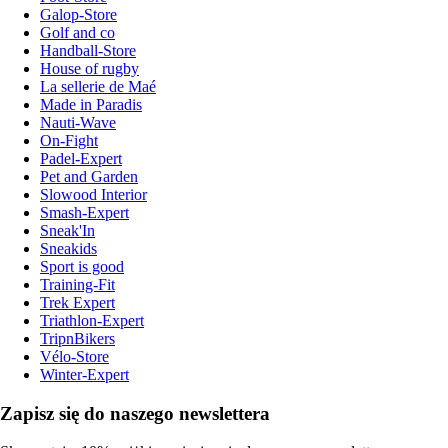
Galop-Store
Golf and co
Handball-Store
House of rugby
La sellerie de Maé
Made in Paradis
Nauti-Wave
On-Fight
Padel-Expert
Pet and Garden
Slowood Interior
Smash-Expert
Sneak'In
Sneakids
Sport is good
Training-Fit
Trek Expert
Triathlon-Expert
TripnBikers
Vélo-Store
Winter-Expert
Zapisz się do naszego newslettera