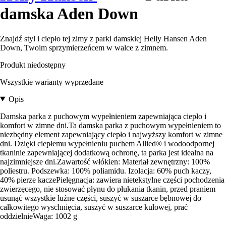
damska Aden Down
Znajdź styl i ciepło tej zimy z parki damskiej Helly Hansen Aden
Down, Twoim sprzymierzeńcem w walce z zimnem.
Produkt niedostępny
Wszystkie warianty wyprzedane
Opis
Damska parka z puchowym wypełnieniem zapewniająca ciepło i
komfort w zimne dni.Ta damska parka z puchowym wypełnieniem to
niezbędny element zapewniający ciepło i najwyższy komfort w zimne
dni. Dzięki ciepłemu wypełnieniu puchem Allied® i wodoodpornej
tkaninie zapewniającej dodatkową ochronę, ta parka jest idealna na
najzimniejsze dni.Zawartość włókien: Materiał zewnętrzny: 100%
poliestru. Podszewka: 100% poliamidu. Izolacja: 60% puch kaczy,
40% pierze kaczePielęgnacja: zawiera nietekstylne części pochodzenia
zwierzęcego, nie stosować płynu do płukania tkanin, przed praniem
usunąć wszystkie luźne części, suszyć w suszarce bębnowej do
całkowitego wyschnięcia, suszyć w suszarce kulowej, prać
oddzielnieWaga: 1002 g